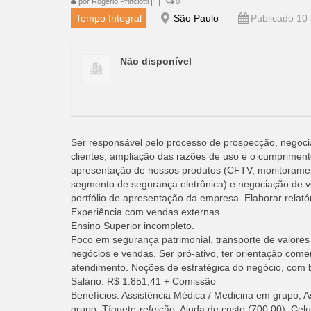
por
Rogério Princiotti
|
|
0
Tempo Integral
São Paulo
Publicado 10 
Não disponível
Ser responsável pelo processo de prospecção, negocia
clientes, ampliação das razões de uso e o cumprimento
apresentação de nossos produtos (CFTV, monitoramento
segmento de segurança eletrônica) e negociação de ve
portfólio de apresentação da empresa. Elaborar relató
Experiência com vendas externas.
Ensino Superior incompleto.
Foco em segurança patrimonial, transporte de valores
negócios e vendas. Ser pró-ativo, ter orientação comer
atendimento. Noções de estratégica do negócio, com b
Salário: R$ 1.851,41 + Comissão
Benefícios: Assistência Médica / Medicina em grupo, A
grupo, Tíquete-refeição, Ajuda de custo (700,00), Celu