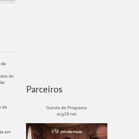
 de
utos do
iar
Parceiros
o de
Garota de Programa
acg18.net
ida em