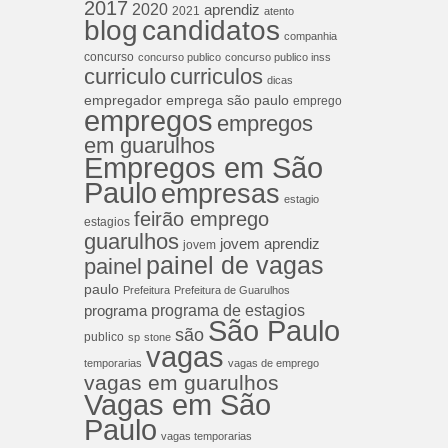
2017
2020
aprendiz
2021
atento
blog
candidatos
companhia
concurso
concurso publico
concurso publico inss
curriculos
curriculo
dicas
empregador
emprega são paulo
emprego
empregos
empregos
em guarulhos
Empregos em São
Paulo
empresas
estagio
feirão emprego
estagios
guarulhos
jovem aprendiz
jovem
painel de vagas
painel
paulo
Prefeitura
Prefeitura de Guarulhos
programa de estagios
programa
São Paulo
são
publico
sp
stone
vagas
temporarias
vagas de emprego
vagas em guarulhos
Vagas em São
Paulo
vagas temporarias