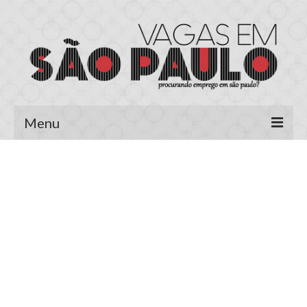
Menu
Página Inicial
Área do Candidato
Cadastrar Currículo
Meus Currículos
Vagas no E-mail
Área do Empregador