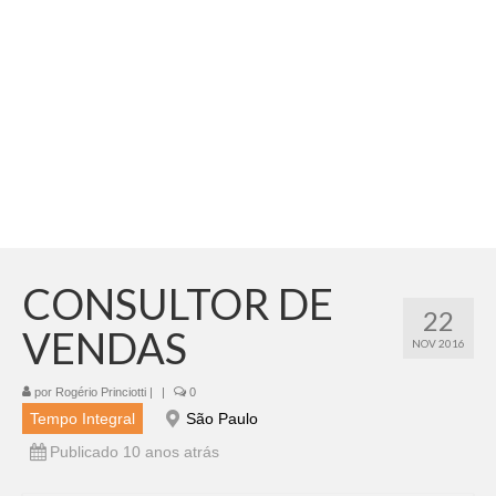
Adicionar vagas
Pesquisar Currículos
Minhas vagas
Painel de Vagas
Blog
Fale Conosco
CONSULTOR DE
22
VENDAS
NOV 2016
por
Rogério Princiotti
|
|
0
Tempo Integral
São Paulo
Publicado 10 anos atrás