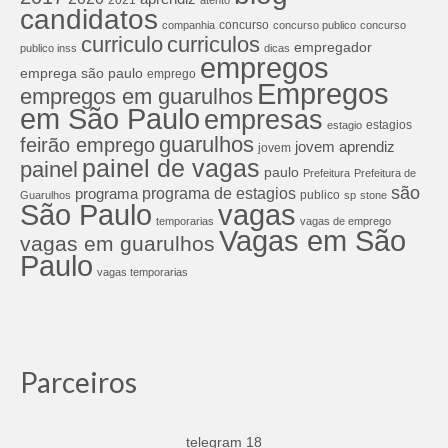
2021
atento
candidatos
concurso
companhia
concurso publico
concurso
curriculos
curriculo
empregador
publico inss
dicas
empregos
emprega são paulo
emprego
Empregos
empregos em guarulhos
em São Paulo
empresas
estagios
estagio
guarulhos
feirão emprego
jovem aprendiz
jovem
painel de vagas
painel
paulo
Prefeitura
Prefeitura de
são
programa de estagios
programa
publico
Guarulhos
sp
stone
São Paulo
vagas
temporarias
vagas de emprego
Vagas em São
vagas em guarulhos
Paulo
vagas temporarias
Parceiros
telegram 18