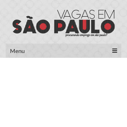
Menu
Página Inicial
Área do Candidato
Cadastrar Currículo
Meus Currículos
Vagas no E-mail
Área do Empregador