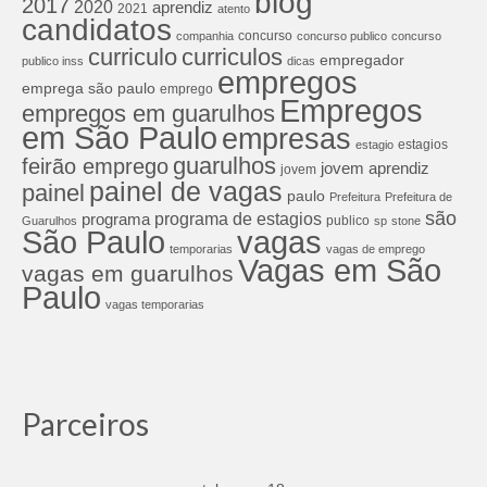
blog
2017
2020
aprendiz
2021
atento
candidatos
concurso
companhia
concurso publico
concurso
curriculos
curriculo
empregador
publico inss
dicas
empregos
emprega são paulo
emprego
Empregos
empregos em guarulhos
em São Paulo
empresas
estagios
estagio
guarulhos
feirão emprego
jovem aprendiz
jovem
painel de vagas
painel
paulo
Prefeitura
Prefeitura de
são
programa de estagios
programa
publico
Guarulhos
sp
stone
São Paulo
vagas
temporarias
vagas de emprego
Vagas em São
vagas em guarulhos
Paulo
vagas temporarias
Parceiros