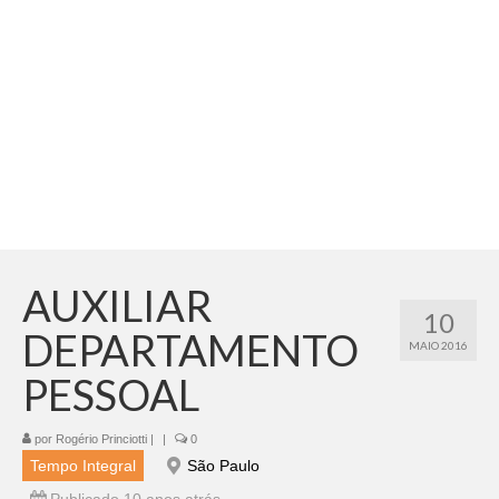
Adicionar vagas
Pesquisar Currículos
Minhas vagas
Painel de Vagas
Blog
Fale Conosco
AUXILIAR
10
DEPARTAMENTO
MAIO 2016
PESSOAL
por
Rogério Princiotti
|
|
0
Tempo Integral
São Paulo