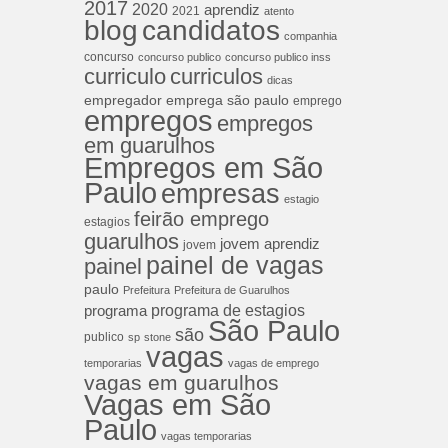
2017
2020
aprendiz
2021
atento
blog
candidatos
companhia
concurso
concurso publico
concurso publico inss
curriculos
curriculo
dicas
empregador
emprega são paulo
emprego
empregos
empregos
em guarulhos
Empregos em São
Paulo
empresas
estagio
feirão emprego
estagios
guarulhos
jovem aprendiz
jovem
painel de vagas
painel
paulo
Prefeitura
Prefeitura de Guarulhos
programa de estagios
programa
São Paulo
são
publico
sp
stone
vagas
temporarias
vagas de emprego
vagas em guarulhos
Vagas em São
Paulo
vagas temporarias