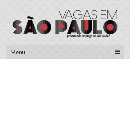
Menu
Página Inicial
Área do Candidato
Cadastrar Currículo
Meus Currículos
Vagas no E-mail
Área do Empregador