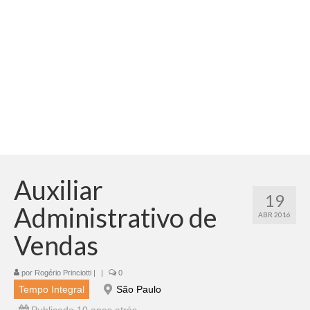
Adicionar vagas
Pesquisar Currículos
Minhas vagas
Painel de Vagas
Blog
Fale Conosco
Auxiliar
19
Administrativo de
ABR 2016
Vendas
por
Rogério Princiotti
|
|
0
Tempo Integral
São Paulo