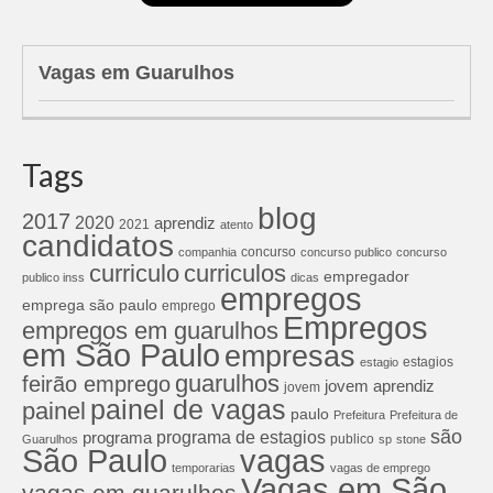
Vagas em Guarulhos
Tags
blog
2017
2020
aprendiz
2021
atento
candidatos
concurso
companhia
concurso publico
concurso
curriculos
curriculo
empregador
publico inss
dicas
empregos
emprega são paulo
emprego
Empregos
empregos em guarulhos
em São Paulo
empresas
estagios
estagio
guarulhos
feirão emprego
jovem aprendiz
jovem
painel de vagas
painel
paulo
Prefeitura
Prefeitura de
são
programa de estagios
programa
publico
Guarulhos
sp
stone
São Paulo
vagas
temporarias
vagas de emprego
Vagas em São
vagas em guarulhos