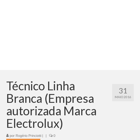
Adicionar vagas
Pesquisar Currículos
Minhas vagas
Painel de Vagas
Blog
Fale Conosco
Técnico Linha
31
Branca (Empresa
MAIO 2016
autorizada Marca
Electrolux)
por
Rogério Princiotti
|
|
0