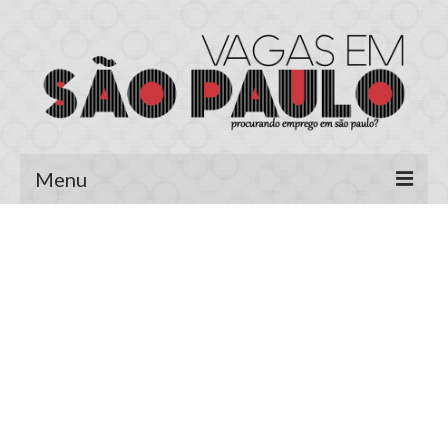
Menu
Página Inicial
Área do Candidato
Cadastrar Currículo
Meus Currículos
Vagas no E-mail
Área do Empregador