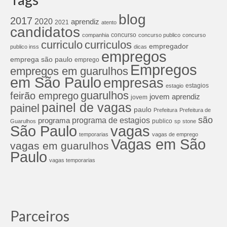
blog
2017
2020
aprendiz
2021
atento
candidatos
concurso
companhia
concurso publico
concurso
curriculos
curriculo
empregador
publico inss
dicas
empregos
emprega são paulo
emprego
Empregos
empregos em guarulhos
em São Paulo
empresas
estagios
estagio
guarulhos
feirão emprego
jovem aprendiz
jovem
painel de vagas
painel
paulo
Prefeitura
Prefeitura de
são
programa de estagios
programa
publico
Guarulhos
sp
stone
São Paulo
vagas
temporarias
vagas de emprego
Vagas em São
vagas em guarulhos
Paulo
vagas temporarias
Parceiros