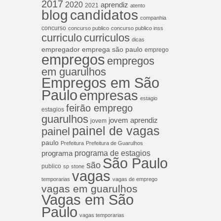
2017
2020
aprendiz
2021
atento
blog
candidatos
companhia
concurso
concurso publico
concurso publico inss
curriculos
curriculo
dicas
empregador
emprega são paulo
emprego
empregos
empregos
em guarulhos
Empregos em São
Paulo
empresas
estagio
feirão emprego
estagios
guarulhos
jovem aprendiz
jovem
painel de vagas
painel
paulo
Prefeitura
Prefeitura de Guarulhos
programa de estagios
programa
São Paulo
são
publico
sp
stone
vagas
temporarias
vagas de emprego
vagas em guarulhos
Vagas em São
Paulo
vagas temporarias