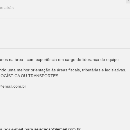
os atrás
 anos na área , com experiência em cargo de liderança de equipe.
ndo uma melhor orientação às áreas fiscais, tributárias e legislativas.
LOGÍSTICA OU TRANSPORTES.
@email.com.br
s por e-mail para
selecaosp@email.com.br