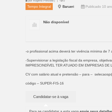
por
Rogério Princiotti
|
|
0
Tempo Integral
Barueri
Publicado 10 an
Não disponível
-o profissional acima deverá ter vivência mínima de 7
-Supervisionar a legislação fiscal da empresa, objetiva
IMPRESCINDÍVEL TER ATUADO EM EMPRESAS DE 
CV com salário atual e pretensão – para –
selecaosp
código – SUPER-FIS-16
Para se candidatar a esta vaga
envie seus detalhe