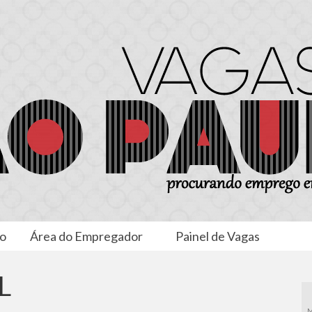
to
Área do Empregador
Painel de Vagas
L
M