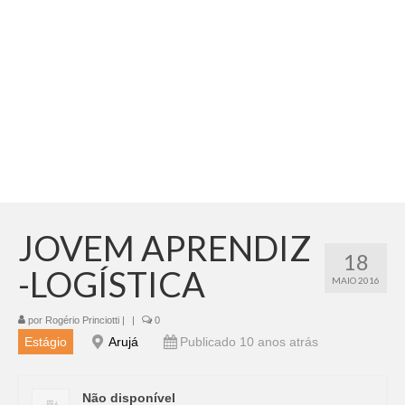
Adicionar vagas
Pesquisar Currículos
Minhas vagas
Painel de Vagas
Blog
Fale Conosco
JOVEM APRENDIZ
18
-LOGÍSTICA
MAIO 2016
por
Rogério Princiotti
|
|
0
Estágio
Arujá
Publicado 10 anos atrás
Não disponível