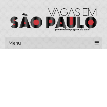
Menu
Página Inicial
Área do Candidato
Cadastrar Currículo
Meus Currículos
Vagas no E-mail
Área do Empregador