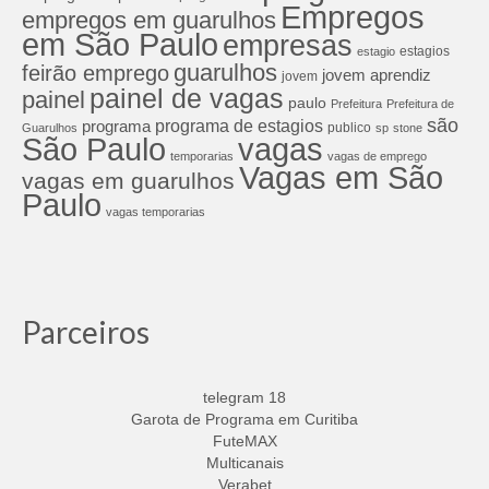
Empregos
empregos em guarulhos
em São Paulo
empresas
estagios
estagio
guarulhos
feirão emprego
jovem aprendiz
jovem
painel de vagas
painel
paulo
Prefeitura
Prefeitura de
são
programa de estagios
programa
publico
Guarulhos
sp
stone
São Paulo
vagas
temporarias
vagas de emprego
Vagas em São
vagas em guarulhos
Paulo
vagas temporarias
Parceiros
telegram 18
Garota de Programa em Curitiba
FuteMAX
Multicanais
Verabet