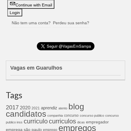
Continue with Email
Não tem uma conta?
Perdeu sua senha?
Vagas em Guarulhos
Tags
blog
2017
2020
aprendiz
2021
atento
candidatos
concurso
companhia
concurso publico
concurso
curriculos
curriculo
empregador
publico inss
dicas
empregos
emprega são paulo
emprego