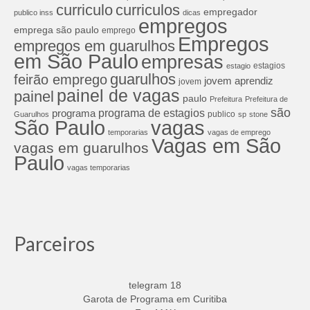
curriculos
curriculo
empregador
publico inss
dicas
empregos
emprega são paulo
emprego
Empregos
empregos em guarulhos
em São Paulo
empresas
estagios
estagio
guarulhos
feirão emprego
jovem aprendiz
jovem
painel de vagas
painel
paulo
Prefeitura
Prefeitura de
são
programa de estagios
programa
publico
Guarulhos
sp
stone
São Paulo
vagas
temporarias
vagas de emprego
Vagas em São
vagas em guarulhos
Paulo
vagas temporarias
Parceiros
telegram 18
Garota de Programa em Curitiba