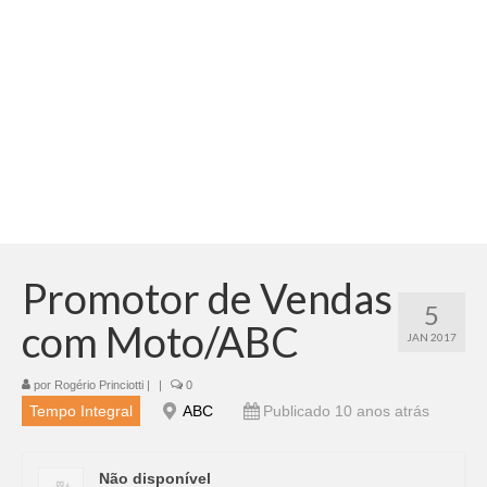
Adicionar vagas
Pesquisar Currículos
Minhas vagas
Painel de Vagas
Blog
Fale Conosco
Promotor de Vendas
5
com Moto/ABC
JAN 2017
por
Rogério Princiotti
|
|
0
Tempo Integral
ABC
Publicado 10 anos atrás
Não disponível