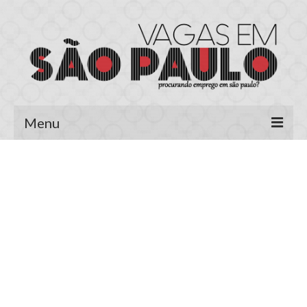
Menu
Página Inicial
Área do Candidato
Cadastrar Currículo
Meus Currículos
Vagas no E-mail
Área do Empregador