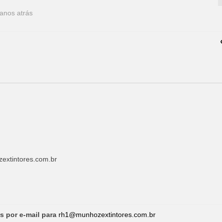
anos atrás
xtintores.com.br
s por e-mail para
rh1@munhozextintores.com.br