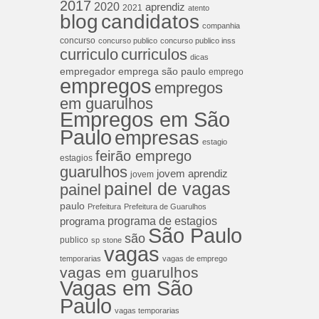
2017
2020
aprendiz
2021
atento
blog
candidatos
companhia
concurso
concurso publico
concurso publico inss
curriculos
curriculo
dicas
empregador
emprega são paulo
emprego
empregos
empregos
em guarulhos
Empregos em São
Paulo
empresas
estagio
feirão emprego
estagios
guarulhos
jovem aprendiz
jovem
painel de vagas
painel
paulo
Prefeitura
Prefeitura de Guarulhos
programa de estagios
programa
São Paulo
são
publico
sp
stone
vagas
temporarias
vagas de emprego
vagas em guarulhos
Vagas em São
Paulo
vagas temporarias