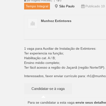
por
Rogério Princiotti
|
|
0
Tempo Integral
São Paulo
Publicado 10 
Munhoz Extintores
1 vaga para Auxiliar de Instalação de Extintores:
Ter experiencia na função;
Habilitação cat. A / B;
Ensino médio completo;
Ter fácil acesso a região do Jaçanã (região Norte/SP).
Interessados, favor enviar currículo para:
rh1@munhoze
Para se candidatar a esta vaga
envie seus detalhe