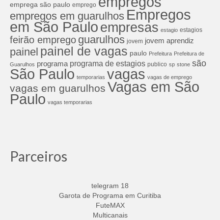
empregos
emprega são paulo
emprego
Empregos
empregos em guarulhos
em São Paulo
empresas
estagios
estagio
guarulhos
feirão emprego
jovem aprendiz
jovem
painel de vagas
painel
paulo
Prefeitura
Prefeitura de
são
programa de estagios
programa
publico
Guarulhos
sp
stone
São Paulo
vagas
temporarias
vagas de emprego
Vagas em São
vagas em guarulhos
Paulo
vagas temporarias
Parceiros
telegram 18
Garota de Programa em Curitiba
FuteMAX
Multicanais