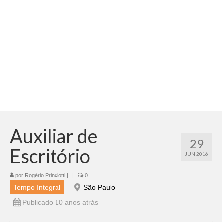
Adicionar vagas
Pesquisar Currículos
Minhas vagas
Painel de Vagas
Blog
Fale Conosco
Auxiliar de
29
Escritório
JUN 2016
por
Rogério Princiotti
|
|
0
Tempo Integral
São Paulo
Publicado 10 anos atrás