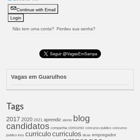
Continue with Email
Não tem uma conta?
Perdeu sua senha?
Vagas em Guarulhos
Tags
blog
2017
2020
aprendiz
2021
atento
candidatos
concurso
companhia
concurso publico
concurso
curriculos
curriculo
empregador
publico inss
dicas