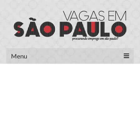
Menu
Página Inicial
Área do Candidato
Cadastrar Currículo
Meus Currículos
Vagas no E-mail
Área do Empregador