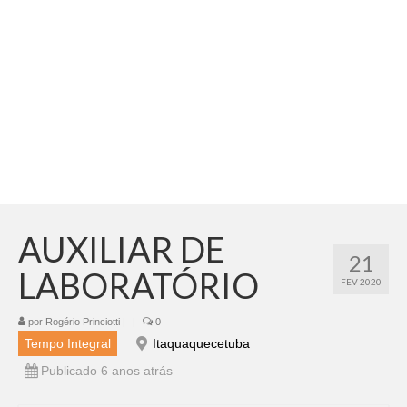
Adicionar vagas
Pesquisar Currículos
Minhas vagas
Painel de Vagas
Blog
Fale Conosco
AUXILIAR DE
21
LABORATÓRIO
FEV 2020
por
Rogério Princiotti
|
|
0
Tempo Integral
Itaquaquecetuba
Publicado 6 anos atrás