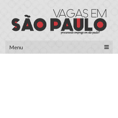
Menu
Página Inicial
Área do Candidato
Cadastrar Currículo
Meus Currículos
Vagas no E-mail
Área do Empregador