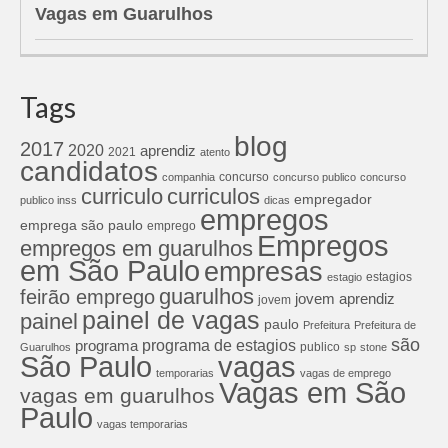
Vagas em Guarulhos
Tags
blog
2017
2020
aprendiz
2021
atento
candidatos
concurso
companhia
concurso publico
concurso
curriculos
curriculo
empregador
publico inss
dicas
empregos
emprega são paulo
emprego
Empregos
empregos em guarulhos
em São Paulo
empresas
estagios
estagio
guarulhos
feirão emprego
jovem aprendiz
jovem
painel de vagas
painel
paulo
Prefeitura
Prefeitura de
são
programa de estagios
programa
publico
Guarulhos
sp
stone
São Paulo
vagas
temporarias
vagas de emprego
Vagas em São
vagas em guarulhos
Paulo
vagas temporarias