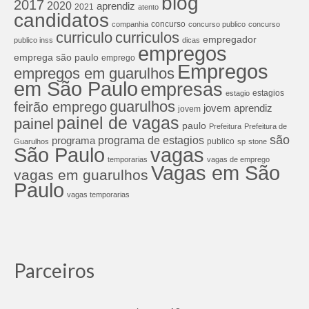
blog
2017
2020
aprendiz
2021
atento
candidatos
concurso
companhia
concurso publico
concurso
curriculos
curriculo
empregador
publico inss
dicas
empregos
emprega são paulo
emprego
Empregos
empregos em guarulhos
em São Paulo
empresas
estagios
estagio
guarulhos
feirão emprego
jovem aprendiz
jovem
painel de vagas
painel
paulo
Prefeitura
Prefeitura de
são
programa de estagios
programa
publico
Guarulhos
sp
stone
São Paulo
vagas
temporarias
vagas de emprego
Vagas em São
vagas em guarulhos
Paulo
vagas temporarias
Parceiros