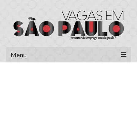
Menu
Página Inicial
Área do Candidato
Cadastrar Currículo
Meus Currículos
Vagas no E-mail
Área do Empregador