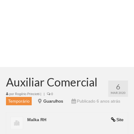
Adicionar vagas
Pesquisar Currículos
Minhas vagas
Painel de Vagas
Blog
Fale Conosco
Auxiliar Comercial
6
MAR 2020
por
Rogério Princiotti
|
|
0
Temporário
Guarulhos
Publicado 6 anos atrás
Malka RH
Site