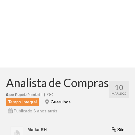
Adicionar vagas
Pesquisar Currículos
Minhas vagas
Painel de Vagas
Blog
Fale Conosco
Analista de Compras
10
MAR 2020
por
Rogério Princiotti
|
|
0
Tempo Integral
Guarulhos
Publicado 6 anos atrás
Malka RH
Site