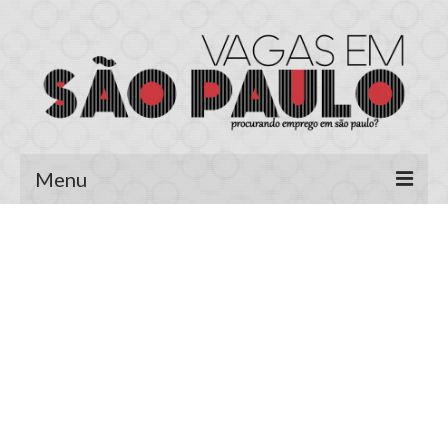
Menu
Página Inicial
Área do Candidato
Cadastrar Currículo
Meus Currículos
Vagas no E-mail
Área do Empregador