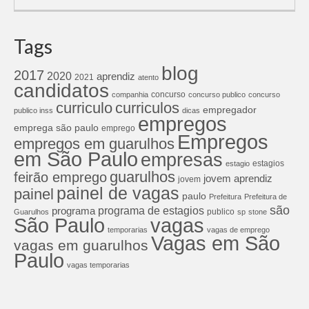
Tags
blog
2017
2020
aprendiz
2021
atento
candidatos
concurso
companhia
concurso publico
concurso
curriculos
curriculo
empregador
publico inss
dicas
empregos
emprega são paulo
emprego
Empregos
empregos em guarulhos
em São Paulo
empresas
estagios
estagio
guarulhos
feirão emprego
jovem aprendiz
jovem
painel de vagas
painel
paulo
Prefeitura
Prefeitura de
são
programa de estagios
programa
publico
Guarulhos
sp
stone
São Paulo
vagas
temporarias
vagas de emprego
Vagas em São
vagas em guarulhos
Paulo
vagas temporarias