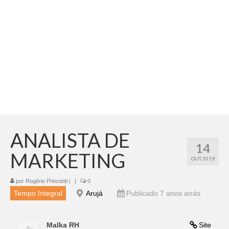
Adicionar vagas
Pesquisar Currículos
Minhas vagas
Painel de Vagas
Blog
Fale Conosco
ANALISTA DE
14
MARKETING
OUT 2019
por
Rogério Princiotti
|
|
0
Tempo Integral
Arujá
Publicado 7 anos atrás
Malka RH
Site