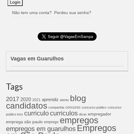
Não tem uma conta?
Perdeu sua senha?
Vagas em Guarulhos
Tags
blog
2017
2020
aprendiz
2021
atento
candidatos
concurso
companhia
concurso publico
concurso
curriculos
curriculo
empregador
publico inss
dicas
empregos
emprega são paulo
emprego
Empregos
empregos em guarulhos