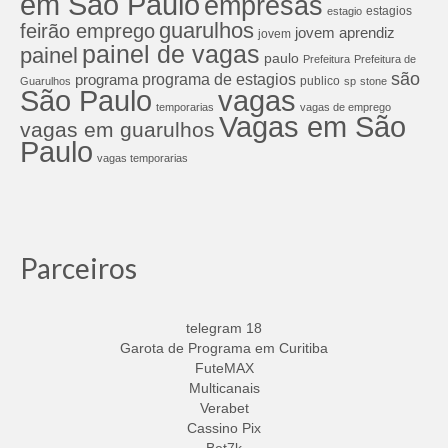
em São Paulo
empresas
estagios
estagio
guarulhos
feirão emprego
jovem aprendiz
jovem
painel de vagas
painel
paulo
Prefeitura
Prefeitura de
são
programa de estagios
programa
publico
Guarulhos
sp
stone
São Paulo
vagas
temporarias
vagas de emprego
Vagas em São
vagas em guarulhos
Paulo
vagas temporarias
Parceiros
telegram 18
Garota de Programa em Curitiba
FuteMAX
Multicanais
Verabet
Cassino Pix