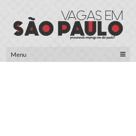
Menu
Página Inicial
Área do Candidato
Cadastrar Currículo
Meus Currículos
Vagas no E-mail
Área do Empregador