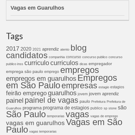
Vagas em Guarulhos
Tags
blog
2017
2020
aprendiz
2021
atento
candidatos
concurso
companhia
concurso publico
concurso
curriculos
curriculo
empregador
publico inss
dicas
empregos
emprega são paulo
emprego
Empregos
empregos em guarulhos
em São Paulo
empresas
estagios
estagio
guarulhos
feirão emprego
jovem aprendiz
jovem
painel de vagas
painel
paulo
Prefeitura
Prefeitura de
são
programa de estagios
programa
publico
Guarulhos
sp
stone
São Paulo
vagas
temporarias
vagas de emprego
Vagas em São
vagas em guarulhos
Paulo
vagas temporarias