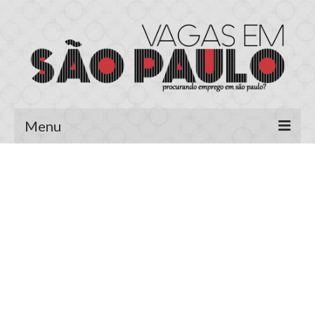
Menu
Página Inicial
Área do Candidato
Cadastrar Currículo
Meus Currículos
Vagas no E-mail
Área do Empregador