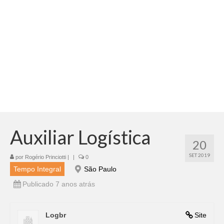
Adicionar vagas
Pesquisar Currículos
Minhas vagas
Painel de Vagas
Blog
Fale Conosco
Auxiliar Logística
20
SET 2019
por
Rogério Princiotti
|
|
0
Tempo Integral
São Paulo
Publicado 7 anos atrás
Logbr
Site