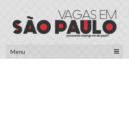
Menu
Página Inicial
Área do Candidato
Cadastrar Currículo
Meus Currículos
Vagas no E-mail
Área do Empregador