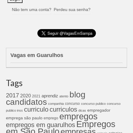
Não tem uma conta?
Perdeu sua senha?
Vagas em Guarulhos
Tags
blog
2017
2020
aprendiz
2021
atento
candidatos
concurso
companhia
concurso publico
concurso
curriculos
curriculo
empregador
publico inss
dicas
empregos
emprega são paulo
emprego
Empregos
empregos em guarulhos
em São Paulo
empresas