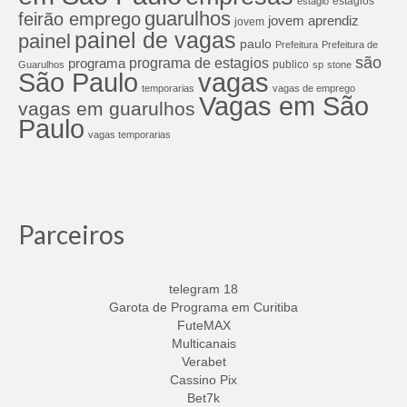
estagios
estagio
guarulhos
feirão emprego
jovem aprendiz
jovem
painel de vagas
painel
paulo
Prefeitura
Prefeitura de
são
programa de estagios
programa
publico
Guarulhos
sp
stone
São Paulo
vagas
temporarias
vagas de emprego
Vagas em São
vagas em guarulhos
Paulo
vagas temporarias
Parceiros
telegram 18
Garota de Programa em Curitiba
FuteMAX
Multicanais
Verabet
Cassino Pix
Bet7k