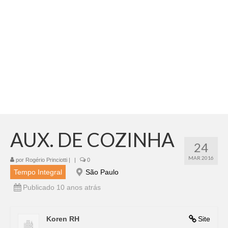
Adicionar vagas
Pesquisar Currículos
Minhas vagas
Painel de Vagas
Blog
Fale Conosco
AUX. DE COZINHA
24
MAR 2016
por
Rogério Princiotti
|
|
0
Tempo Integral
São Paulo
Publicado 10 anos atrás
Koren RH
Site