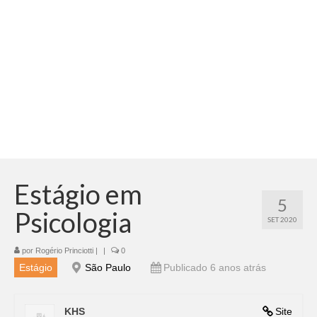
Adicionar vagas
Pesquisar Currículos
Minhas vagas
Painel de Vagas
Blog
Fale Conosco
Estágio em
5
Psicologia
SET 2020
por
Rogério Princiotti
|
|
0
Estágio
São Paulo
Publicado 6 anos atrás
KHS
Site