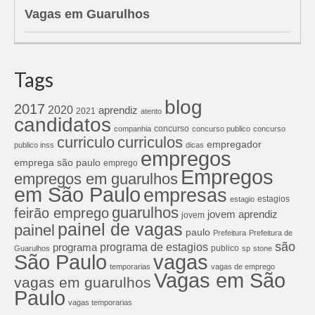
Vagas em Guarulhos
Tags
blog
2017
2020
aprendiz
2021
atento
candidatos
concurso
companhia
concurso publico
concurso
curriculos
curriculo
empregador
publico inss
dicas
empregos
emprega são paulo
emprego
Empregos
empregos em guarulhos
em São Paulo
empresas
estagios
estagio
guarulhos
feirão emprego
jovem aprendiz
jovem
painel de vagas
painel
paulo
Prefeitura
Prefeitura de
são
programa de estagios
programa
publico
Guarulhos
sp
stone
São Paulo
vagas
temporarias
vagas de emprego
Vagas em São
vagas em guarulhos
Paulo
vagas temporarias