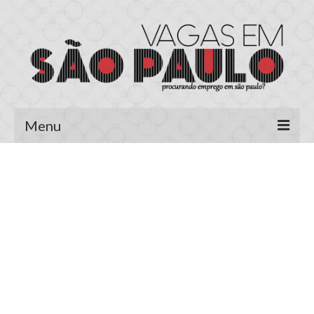
Menu
Página Inicial
Área do Candidato
Cadastrar Currículo
Meus Currículos
Vagas no E-mail
Área do Empregador