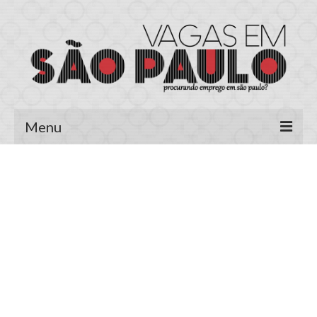
Menu
Página Inicial
Área do Candidato
Cadastrar Currículo
Meus Currículos
Vagas no E-mail
Área do Empregador