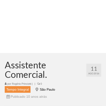
Adicionar vagas
Pesquisar Currículos
Minhas vagas
Painel de Vagas
Blog
Fale Conosco
Assistente
11
Comercial.
AGO 2016
por
Rogério Princiotti
|
|
0
Tempo Integral
São Paulo
Publicado 10 anos atrás