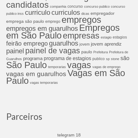
candidatos
concurso
companhia
concurso publico
concurso
curriculos
curriculo
empregador
publico inss
dicas
empregos
emprega são paulo
emprego
Empregos
empregos em guarulhos
em São Paulo
empresas
estagios
estagio
guarulhos
feirão emprego
jovem aprendiz
jovem
painel de vagas
painel
paulo
Prefeitura
Prefeitura de
são
programa de estagios
programa
publico
Guarulhos
sp
stone
São Paulo
vagas
temporarias
vagas de emprego
Vagas em São
vagas em guarulhos
Paulo
vagas temporarias
Parceiros
telegram 18