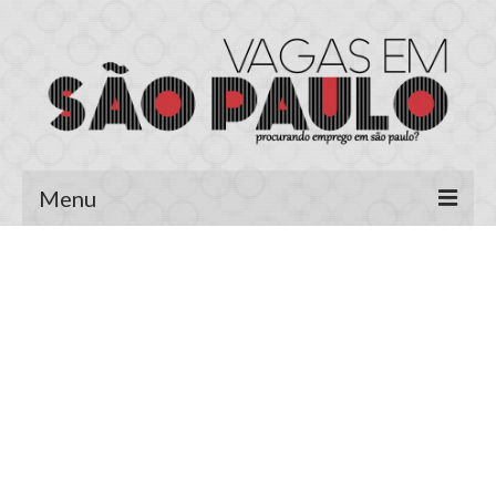
Menu
Página Inicial
Área do Candidato
Cadastrar Currículo
Meus Currículos
Vagas no E-mail
Área do Empregador