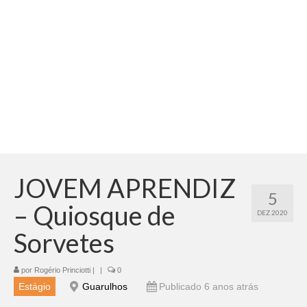
Adicionar vagas
Pesquisar Currículos
Minhas vagas
Painel de Vagas
Blog
Fale Conosco
JOVEM APRENDIZ
5
– Quiosque de
DEZ 2020
Sorvetes
por
Rogério Princiotti
|
|
0
Estágio
Guarulhos
Publicado 6 anos atrás