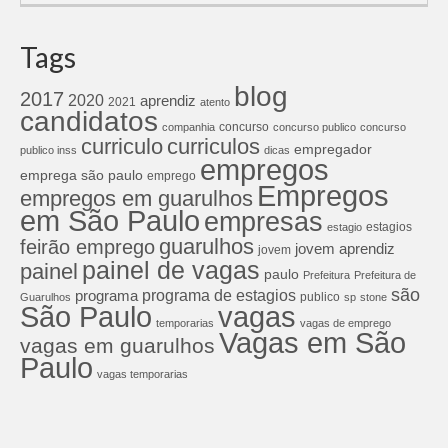
Tags
blog
2017
2020
aprendiz
2021
atento
candidatos
concurso
companhia
concurso publico
concurso
curriculos
curriculo
empregador
publico inss
dicas
empregos
emprega são paulo
emprego
Empregos
empregos em guarulhos
em São Paulo
empresas
estagios
estagio
guarulhos
feirão emprego
jovem aprendiz
jovem
painel de vagas
painel
paulo
Prefeitura
Prefeitura de
são
programa de estagios
programa
publico
Guarulhos
sp
stone
São Paulo
vagas
temporarias
vagas de emprego
Vagas em São
vagas em guarulhos
Paulo
vagas temporarias