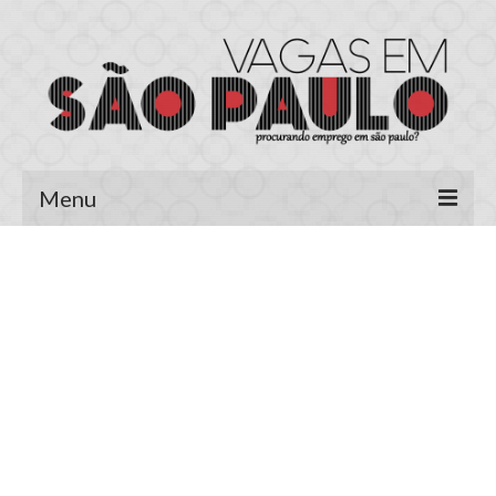
Menu
Página Inicial
Área do Candidato
Cadastrar Currículo
Meus Currículos
Vagas no E-mail
Área do Empregador