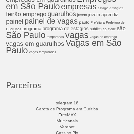
em São Paulo
empresas
estagios
estagio
guarulhos
feirão emprego
jovem aprendiz
jovem
painel de vagas
painel
paulo
Prefeitura
Prefeitura de
são
programa de estagios
programa
publico
Guarulhos
sp
stone
São Paulo
vagas
temporarias
vagas de emprego
Vagas em São
vagas em guarulhos
Paulo
vagas temporarias
Parceiros
telegram 18
Garota de Programa em Curitiba
FuteMAX
Multicanais
Verabet
Cassino Pix