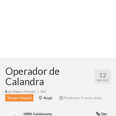
Adicionar vagas
Pesquisar Currículos
Minhas vagas
Painel de Vagas
Blog
Fale Conosco
Operador de
12
Calandra
ABR 2017
por
Rogério Princiotti
|
|
0
Tempo Integral
Arujá
Publicado 9 anos atrás
HRM Caldeiraria
Site