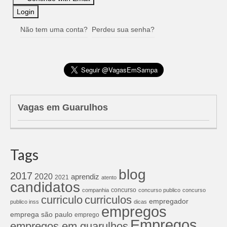
Não tem uma conta?
Perdeu sua senha?
Vagas em Guarulhos
Tags
blog
2017
2020
aprendiz
2021
atento
candidatos
concurso
companhia
concurso publico
concurso
curriculos
curriculo
empregador
publico inss
dicas
empregos
emprega são paulo
emprego
Empregos
empregos em guarulhos