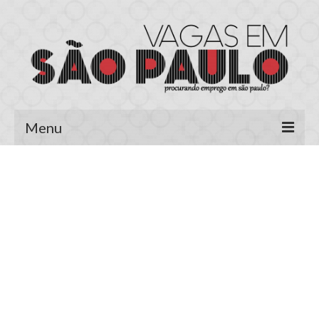
Menu
Página Inicial
Área do Candidato
Cadastrar Currículo
Meus Currículos
Vagas no E-mail
Área do Empregador