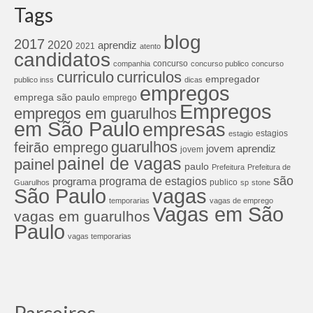
Tags
blog
2017
2020
aprendiz
2021
atento
candidatos
concurso
companhia
concurso publico
concurso
curriculos
curriculo
empregador
publico inss
dicas
empregos
emprega são paulo
emprego
Empregos
empregos em guarulhos
em São Paulo
empresas
estagios
estagio
guarulhos
feirão emprego
jovem aprendiz
jovem
painel de vagas
painel
paulo
Prefeitura
Prefeitura de
são
programa de estagios
programa
publico
Guarulhos
sp
stone
São Paulo
vagas
temporarias
vagas de emprego
Vagas em São
vagas em guarulhos
Paulo
vagas temporarias