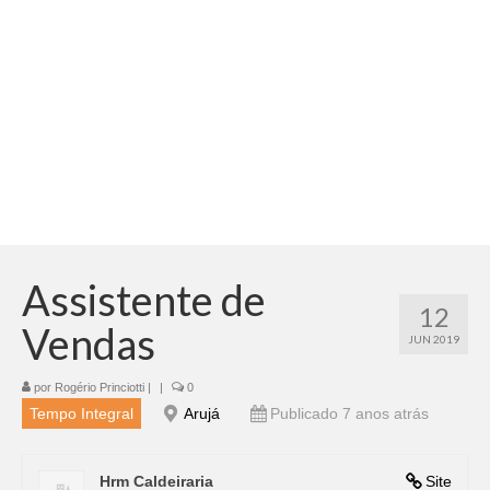
Adicionar vagas
Pesquisar Currículos
Minhas vagas
Painel de Vagas
Blog
Fale Conosco
Assistente de
12
Vendas
JUN 2019
por
Rogério Princiotti
|
|
0
Tempo Integral
Arujá
Publicado 7 anos atrás
Hrm Caldeiraria
Site