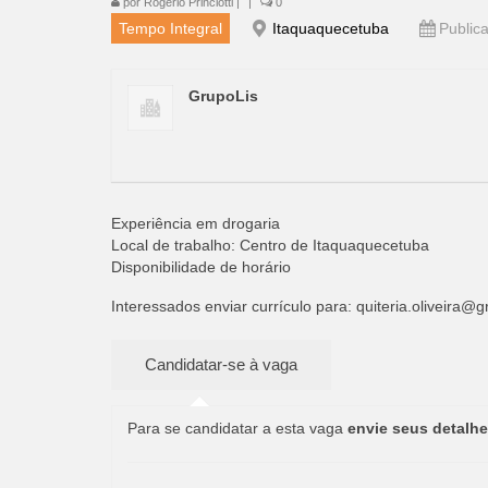
por
Rogério Princiotti
|
|
0
Tempo Integral
Itaquaquecetuba
Public
GrupoLis
Experiência em drogaria
Local de trabalho: Centro de Itaquaquecetuba
Disponibilidade de horário
Interessados enviar currículo para:
quiteria.oliveira@g
Para se candidatar a esta vaga
envie seus detalhe