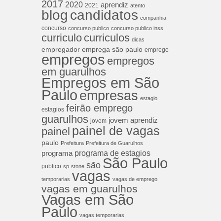
2017
2020
aprendiz
2021
atento
blog
candidatos
companhia
concurso
concurso publico
concurso publico inss
curriculos
curriculo
dicas
empregador
emprega são paulo
emprego
empregos
empregos
em guarulhos
Empregos em São
Paulo
empresas
estagio
feirão emprego
estagios
guarulhos
jovem aprendiz
jovem
painel de vagas
painel
paulo
Prefeitura
Prefeitura de Guarulhos
programa de estagios
programa
São Paulo
são
publico
sp
stone
vagas
temporarias
vagas de emprego
vagas em guarulhos
Vagas em São
Paulo
vagas temporarias