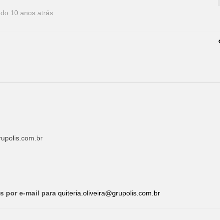
ado 10 anos atrás
rupolis.com.br
s por e-mail para
quiteria.oliveira@grupolis.com.br