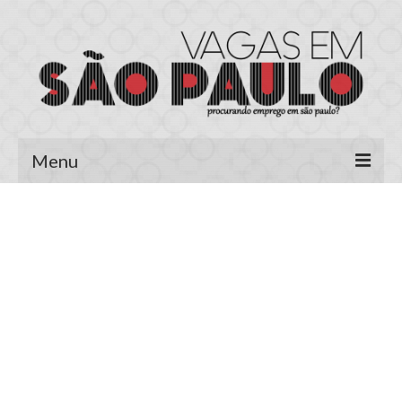
Menu
Página Inicial
Área do Candidato
Cadastrar Currículo
Meus Currículos
Vagas no E-mail
Área do Empregador