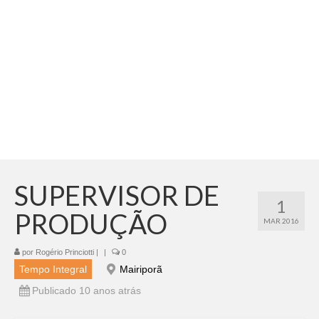
Adicionar vagas
Pesquisar Currículos
Minhas vagas
Painel de Vagas
Blog
Fale Conosco
SUPERVISOR DE
1
PRODUÇÃO
MAR 2016
por
Rogério Princiotti
|
|
0
Tempo Integral
Mairiporã
Publicado 10 anos atrás