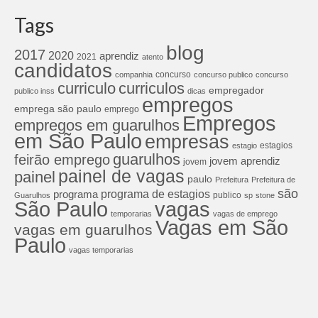
Tags
blog
2017
2020
aprendiz
2021
atento
candidatos
concurso
companhia
concurso publico
concurso
curriculos
curriculo
empregador
publico inss
dicas
empregos
emprega são paulo
emprego
Empregos
empregos em guarulhos
em São Paulo
empresas
estagios
estagio
guarulhos
feirão emprego
jovem aprendiz
jovem
painel de vagas
painel
paulo
Prefeitura
Prefeitura de
são
programa de estagios
programa
publico
Guarulhos
sp
stone
São Paulo
vagas
temporarias
vagas de emprego
Vagas em São
vagas em guarulhos
Paulo
vagas temporarias