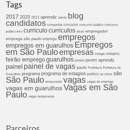
Tags
blog
2017
2020
aprendiz
2021
atento
candidatos
concurso
companhia
concurso publico
concurso
curriculos
curriculo
empregador
publico inss
dicas
empregos
emprega são paulo
emprego
Empregos
empregos em guarulhos
em São Paulo
empresas
estagios
estagio
guarulhos
feirão emprego
jovem aprendiz
jovem
painel de vagas
painel
paulo
Prefeitura
Prefeitura de
são
programa de estagios
programa
publico
Guarulhos
sp
stone
São Paulo
vagas
temporarias
vagas de emprego
Vagas em São
vagas em guarulhos
Paulo
vagas temporarias
Parceiros