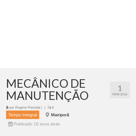
Adicionar vagas
Pesquisar Currículos
Minhas vagas
Painel de Vagas
Blog
Fale Conosco
MECÂNICO DE
1
MANUTENÇÃO
MAR 2016
por
Rogério Princiotti
|
|
0
Tempo Integral
Mairiporã
Publicado 10 anos atrás