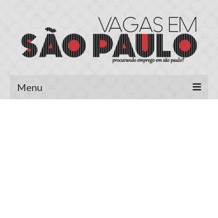
Menu
Página Inicial
Área do Candidato
Cadastrar Currículo
Meus Currículos
Vagas no E-mail
Área do Empregador