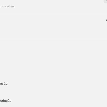
anos atrás
ensão
produção