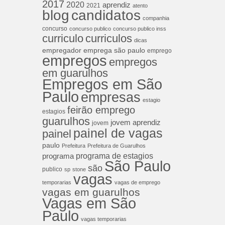
2017
2020
aprendiz
2021
atento
blog
candidatos
companhia
concurso
concurso publico
concurso publico inss
curriculos
curriculo
dicas
empregador
emprega são paulo
emprego
empregos
empregos
em guarulhos
Empregos em São
Paulo
empresas
estagio
feirão emprego
estagios
guarulhos
jovem aprendiz
jovem
painel de vagas
painel
paulo
Prefeitura
Prefeitura de Guarulhos
programa de estagios
programa
São Paulo
são
publico
sp
stone
vagas
temporarias
vagas de emprego
vagas em guarulhos
Vagas em São
Paulo
vagas temporarias