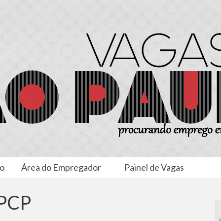
to
Área do Empregador
Painel de Vagas
PCP