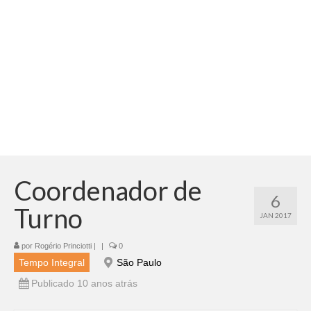
Adicionar vagas
Pesquisar Currículos
Minhas vagas
Painel de Vagas
Blog
Fale Conosco
Coordenador de
6
Turno
JAN 2017
por
Rogério Princiotti
|
|
0
Tempo Integral
São Paulo
Publicado 10 anos atrás