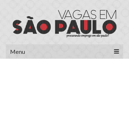
Menu
Página Inicial
Área do Candidato
Cadastrar Currículo
Meus Currículos
Vagas no E-mail
Área do Empregador