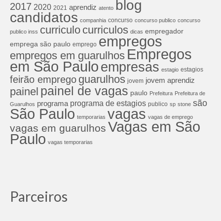
blog
2017
2020
aprendiz
2021
atento
candidatos
concurso
companhia
concurso publico
concurso
curriculos
curriculo
empregador
publico inss
dicas
empregos
emprega são paulo
emprego
Empregos
empregos em guarulhos
em São Paulo
empresas
estagios
estagio
guarulhos
feirão emprego
jovem aprendiz
jovem
painel de vagas
painel
paulo
Prefeitura
Prefeitura de
são
programa de estagios
programa
publico
Guarulhos
sp
stone
São Paulo
vagas
temporarias
vagas de emprego
Vagas em São
vagas em guarulhos
Paulo
vagas temporarias
Parceiros