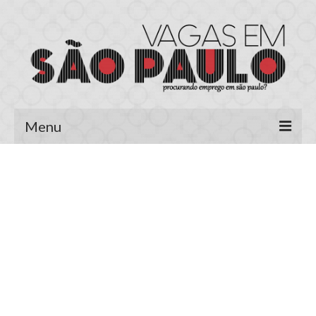
Menu
Página Inicial
Área do Candidato
Cadastrar Currículo
Meus Currículos
Vagas no E-mail
Área do Empregador