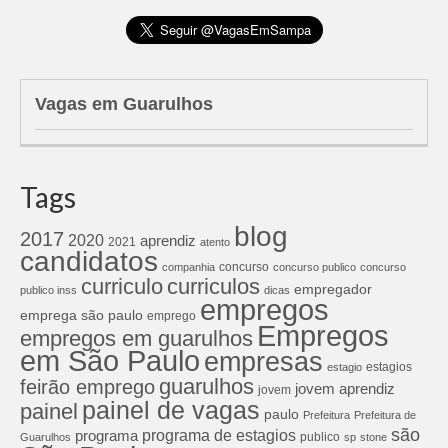
Vagas em Guarulhos
Tags
blog
2017
2020
aprendiz
2021
atento
candidatos
concurso
companhia
concurso publico
concurso
curriculos
curriculo
empregador
publico inss
dicas
empregos
emprega são paulo
emprego
Empregos
empregos em guarulhos
em São Paulo
empresas
estagios
estagio
guarulhos
feirão emprego
jovem aprendiz
jovem
painel de vagas
painel
paulo
Prefeitura
Prefeitura de
são
programa de estagios
programa
publico
Guarulhos
sp
stone