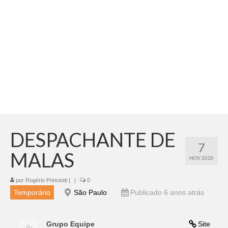
Adicionar vagas
Pesquisar Currículos
Minhas vagas
Painel de Vagas
Blog
Fale Conosco
DESPACHANTE DE
7
MALAS
NOV 2020
por
Rogério Princiotti
|
|
0
Temporário
São Paulo
Publicado 6 anos atrás
Grupo Equipe
Site