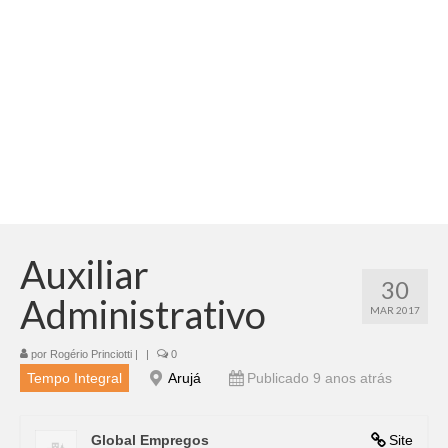
Adicionar vagas
Pesquisar Currículos
Minhas vagas
Painel de Vagas
Blog
Fale Conosco
Auxiliar
30
Administrativo
MAR 2017
por
Rogério Princiotti
|
|
0
Tempo Integral
Arujá
Publicado 9 anos atrás
Global Empregos
Site