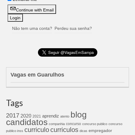
Continue with Email
Não tem uma conta?
Perdeu sua senha?
Vagas em Guarulhos
Tags
blog
2017
2020
aprendiz
2021
atento
candidatos
concurso
companhia
concurso publico
concurso
curriculos
curriculo
empregador
publico inss
dicas