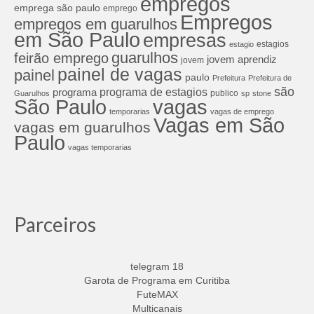
empregos
emprega são paulo
emprego
Empregos
empregos em guarulhos
em São Paulo
empresas
estagios
estagio
guarulhos
feirão emprego
jovem aprendiz
jovem
painel de vagas
painel
paulo
Prefeitura
Prefeitura de
são
programa de estagios
programa
publico
Guarulhos
sp
stone
São Paulo
vagas
temporarias
vagas de emprego
Vagas em São
vagas em guarulhos
Paulo
vagas temporarias
Parceiros
telegram 18
Garota de Programa em Curitiba
FuteMAX
Multicanais