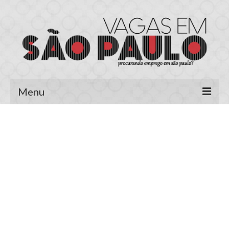
Menu
Página Inicial
Área do Candidato
Cadastrar Currículo
Meus Currículos
Vagas no E-mail
Área do Empregador