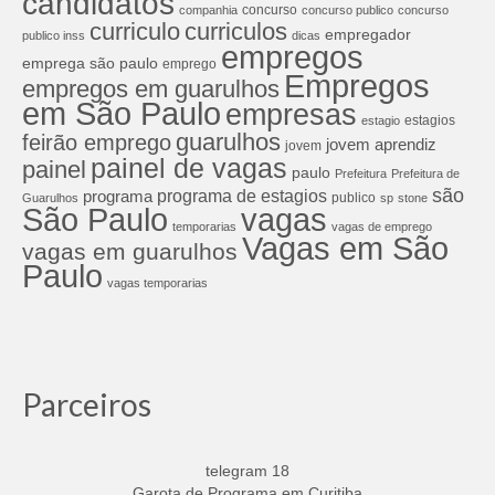
candidatos
concurso
companhia
concurso publico
concurso
curriculos
curriculo
empregador
publico inss
dicas
empregos
emprega são paulo
emprego
Empregos
empregos em guarulhos
em São Paulo
empresas
estagios
estagio
guarulhos
feirão emprego
jovem aprendiz
jovem
painel de vagas
painel
paulo
Prefeitura
Prefeitura de
são
programa de estagios
programa
publico
Guarulhos
sp
stone
São Paulo
vagas
temporarias
vagas de emprego
Vagas em São
vagas em guarulhos
Paulo
vagas temporarias
Parceiros
telegram 18
Garota de Programa em Curitiba