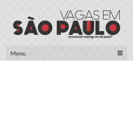
Menu
Página Inicial
Área do Candidato
Cadastrar Currículo
Meus Currículos
Vagas no E-mail
Área do Empregador