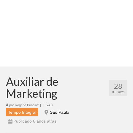
Adicionar vagas
Pesquisar Currículos
Minhas vagas
Painel de Vagas
Blog
Fale Conosco
Auxiliar de
28
Marketing
JUL 2020
por
Rogério Princiotti
|
|
0
Tempo Integral
São Paulo
Publicado 6 anos atrás