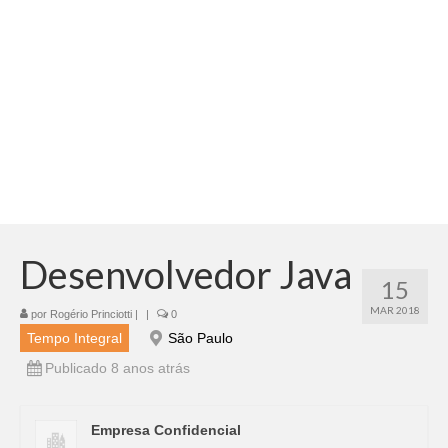
Adicionar vagas
Pesquisar Currículos
Minhas vagas
Painel de Vagas
Blog
Fale Conosco
Desenvolvedor Java
15
MAR 2018
por
Rogério Princiotti
|
|
0
Tempo Integral
São Paulo
Publicado 8 anos atrás
Empresa Confidencial