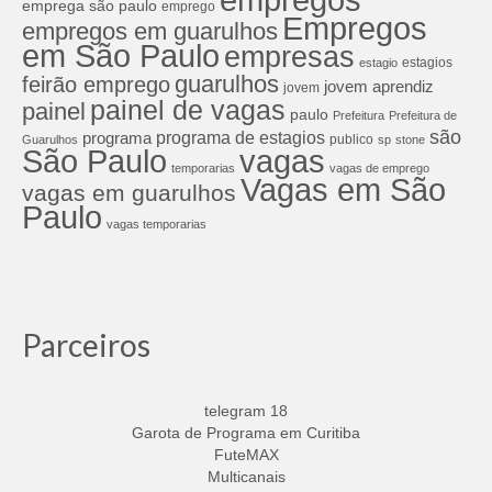
empregos
emprega são paulo
emprego
Empregos
empregos em guarulhos
em São Paulo
empresas
estagios
estagio
guarulhos
feirão emprego
jovem aprendiz
jovem
painel de vagas
painel
paulo
Prefeitura
Prefeitura de
são
programa de estagios
programa
publico
Guarulhos
sp
stone
São Paulo
vagas
temporarias
vagas de emprego
Vagas em São
vagas em guarulhos
Paulo
vagas temporarias
Parceiros
telegram 18
Garota de Programa em Curitiba
FuteMAX
Multicanais