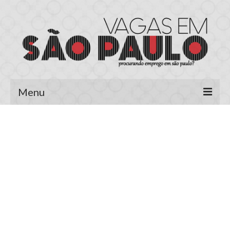
Menu
Página Inicial
Área do Candidato
Cadastrar Currículo
Meus Currículos
Vagas no E-mail
Área do Empregador