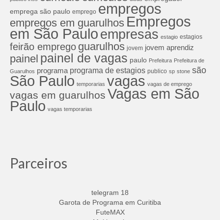
empregos
emprega são paulo
emprego
Empregos
empregos em guarulhos
em São Paulo
empresas
estagios
estagio
guarulhos
feirão emprego
jovem aprendiz
jovem
painel de vagas
painel
paulo
Prefeitura
Prefeitura de
são
programa de estagios
programa
publico
Guarulhos
sp
stone
São Paulo
vagas
temporarias
vagas de emprego
Vagas em São
vagas em guarulhos
Paulo
vagas temporarias
Parceiros
telegram 18
Garota de Programa em Curitiba
FuteMAX