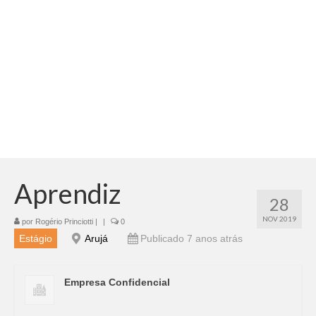
Adicionar vagas
Pesquisar Currículos
Minhas vagas
Painel de Vagas
Blog
Fale Conosco
Aprendiz
28
NOV 2019
por
Rogério Princiotti
|
|
0
Estágio
Arujá
Publicado 7 anos atrás
Empresa Confidencial