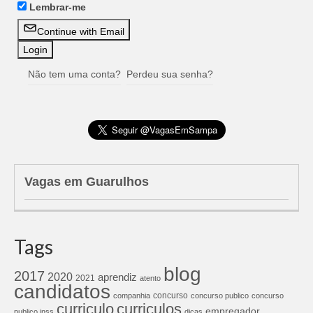
Lembrar-me
Continue with Email
Não tem uma conta?
Perdeu sua senha?
Vagas em Guarulhos
Tags
blog
2017
2020
aprendiz
2021
atento
candidatos
concurso
companhia
concurso publico
concurso
curriculos
curriculo
empregador
publico inss
dicas