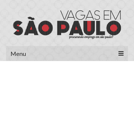
Menu
Página Inicial
Área do Candidato
Cadastrar Currículo
Meus Currículos
Vagas no E-mail
Área do Empregador