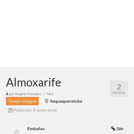
Adicionar vagas
Pesquisar Currículos
Minhas vagas
Painel de Vagas
Blog
Fale Conosco
Almoxarife
2
DEZ 2020
por
Rogério Princiotti
|
|
0
Tempo Integral
Itaquaquecetuba
Publicado 6 anos atrás
Embafac
Site