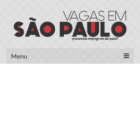
Menu
Página Inicial
Área do Candidato
Cadastrar Currículo
Meus Currículos
Vagas no E-mail
Área do Empregador