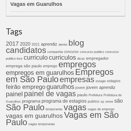
Vagas em Guarulhos
Tags
blog
2017
2020
aprendiz
2021
atento
candidatos
concurso
companhia
concurso publico
concurso
curriculos
curriculo
empregador
publico inss
dicas
empregos
emprega são paulo
emprego
Empregos
empregos em guarulhos
em São Paulo
empresas
estagios
estagio
guarulhos
feirão emprego
jovem aprendiz
jovem
painel de vagas
painel
paulo
Prefeitura
Prefeitura de
são
programa de estagios
programa
publico
Guarulhos
sp
stone
São Paulo
vagas
temporarias
vagas de emprego
Vagas em São
vagas em guarulhos
Paulo
vagas temporarias