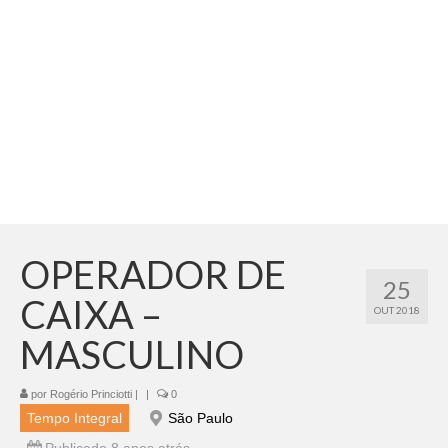
Adicionar vagas
Pesquisar Currículos
Minhas vagas
Painel de Vagas
Blog
Fale Conosco
OPERADOR DE
25
CAIXA –
OUT 2018
MASCULINO
por
Rogério Princiotti
|
|
0
Tempo Integral
São Paulo