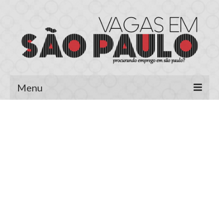
Menu
Página Inicial
Área do Candidato
Cadastrar Currículo
Meus Currículos
Vagas no E-mail
Área do Empregador