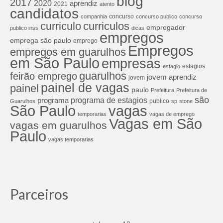
blog
2017
2020
aprendiz
2021
atento
candidatos
concurso
companhia
concurso publico
concurso
curriculos
curriculo
empregador
publico inss
dicas
empregos
emprega são paulo
emprego
Empregos
empregos em guarulhos
em São Paulo
empresas
estagios
estagio
guarulhos
feirão emprego
jovem aprendiz
jovem
painel de vagas
painel
paulo
Prefeitura
Prefeitura de
são
programa de estagios
programa
publico
Guarulhos
sp
stone
São Paulo
vagas
temporarias
vagas de emprego
Vagas em São
vagas em guarulhos
Paulo
vagas temporarias
Parceiros