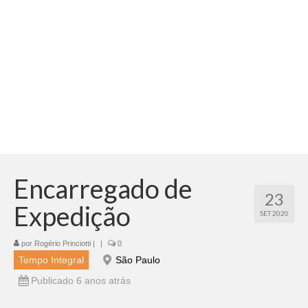
Adicionar vagas
Pesquisar Currículos
Minhas vagas
Painel de Vagas
Blog
Fale Conosco
Encarregado de
23
Expedição
SET 2020
por
Rogério Princiotti
|
|
0
Tempo Integral
São Paulo
Publicado 6 anos atrás