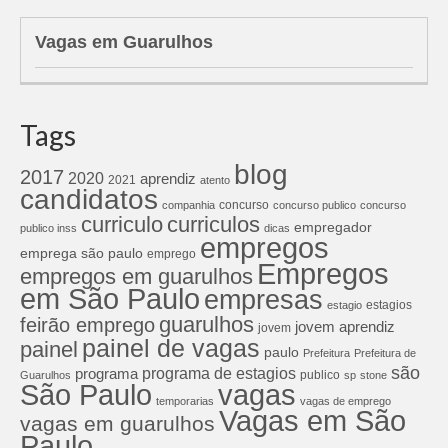
Vagas em Guarulhos
Tags
blog
2017
2020
aprendiz
2021
atento
candidatos
concurso
companhia
concurso publico
concurso
curriculos
curriculo
empregador
publico inss
dicas
empregos
emprega são paulo
emprego
Empregos
empregos em guarulhos
em São Paulo
empresas
estagios
estagio
guarulhos
feirão emprego
jovem aprendiz
jovem
painel de vagas
painel
paulo
Prefeitura
Prefeitura de
são
programa de estagios
programa
publico
Guarulhos
sp
stone
São Paulo
vagas
temporarias
vagas de emprego
Vagas em São
vagas em guarulhos
Paulo