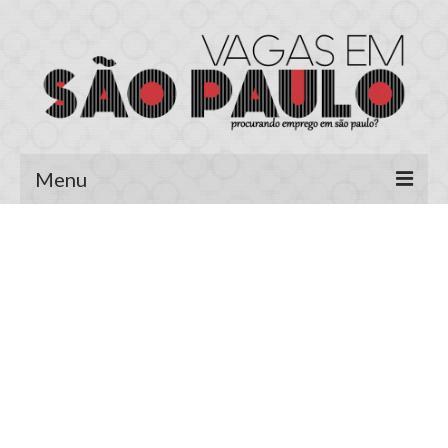
Menu
Página Inicial
Área do Candidato
Cadastrar Currículo
Meus Currículos
Vagas no E-mail
Área do Empregador