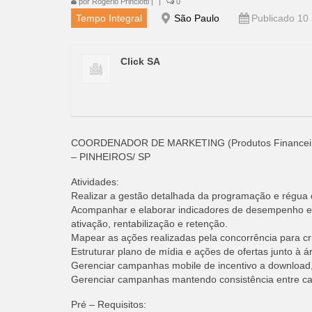
por
Rogério Princiotti
|
|
0
Tempo Integral
São Paulo
Publicado 10 
Click SA
COORDENADOR DE MARKETING (Produtos Financei
– PINHEIROS/ SP
Atividades:
Realizar a gestão detalhada da programação e régua de
Acompanhar e elaborar indicadores de desempenho e 
ativação, rentabilização e retenção.
Mapear as ações realizadas pela concorrência para c
Estruturar plano de mídia e ações de ofertas junto à 
Gerenciar campanhas mobile de incentivo a download,
Gerenciar campanhas mantendo consistência entre cana
Pré – Requisitos: