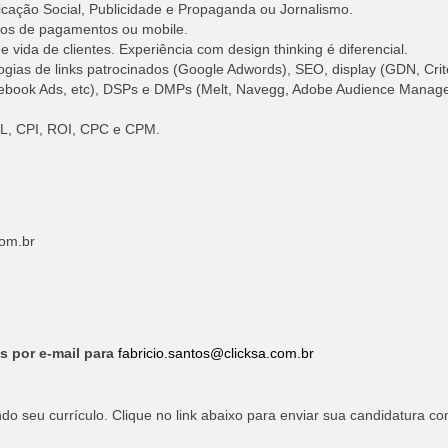
cação Social, Publicidade e Propaganda ou Jornalismo.
ios de pagamentos ou mobile.
 vida de clientes. Experiência com design thinking é diferencial.
gias de links patrocinados (Google Adwords), SEO, display (GDN, Crit
 (Facebook Ads, etc), DSPs e DMPs (Melt, Navegg, Adobe Audience Manage
PL, CPI, ROI, CPC e CPM.
com.br
s por e-mail para
fabricio.santos@clicksa.com.br
o seu currículo. Clique no link abaixo para enviar sua candidatura co