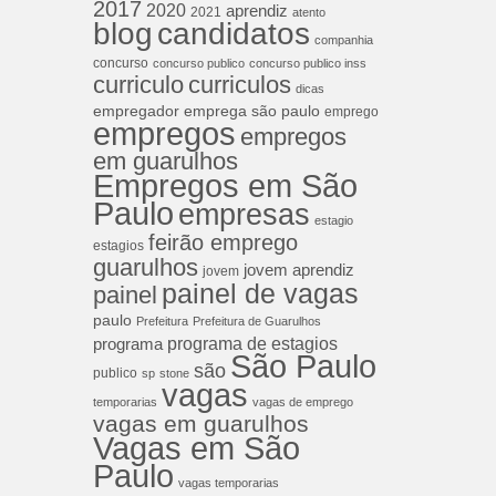
2017
2020
aprendiz
2021
atento
blog
candidatos
companhia
concurso
concurso publico
concurso publico inss
curriculos
curriculo
dicas
empregador
emprega são paulo
emprego
empregos
empregos
em guarulhos
Empregos em São
Paulo
empresas
estagio
feirão emprego
estagios
guarulhos
jovem aprendiz
jovem
painel de vagas
painel
paulo
Prefeitura
Prefeitura de Guarulhos
programa de estagios
programa
São Paulo
são
publico
sp
stone
vagas
temporarias
vagas de emprego
vagas em guarulhos
Vagas em São
Paulo
vagas temporarias