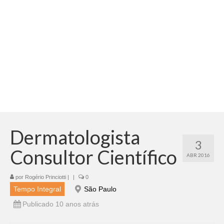
Adicionar vagas
Pesquisar Currículos
Minhas vagas
Painel de Vagas
Blog
Fale Conosco
Dermatologista
3
Consultor Científico
ABR 2016
por
Rogério Princiotti
|
|
0
Tempo Integral
São Paulo
Publicado 10 anos atrás