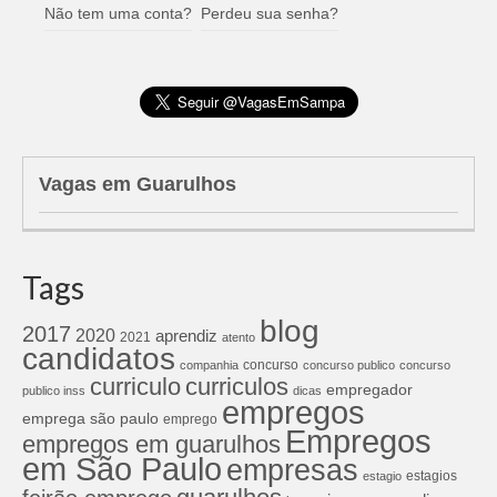
Não tem uma conta?
Perdeu sua senha?
Vagas em Guarulhos
Tags
blog
2017
2020
aprendiz
2021
atento
candidatos
concurso
companhia
concurso publico
concurso
curriculos
curriculo
empregador
publico inss
dicas
empregos
emprega são paulo
emprego
Empregos
empregos em guarulhos
em São Paulo
empresas
estagios
estagio