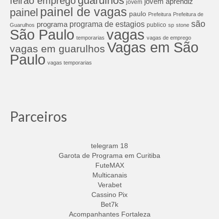
guarulhos
feirão emprego
jovem aprendiz
jovem
painel de vagas
painel
paulo
Prefeitura
Prefeitura de
são
programa de estagios
programa
publico
Guarulhos
sp
stone
São Paulo
vagas
temporarias
vagas de emprego
Vagas em São
vagas em guarulhos
Paulo
vagas temporarias
Parceiros
telegram 18
Garota de Programa em Curitiba
FuteMAX
Multicanais
Verabet
Cassino Pix
Bet7k
Acompanhantes Fortaleza