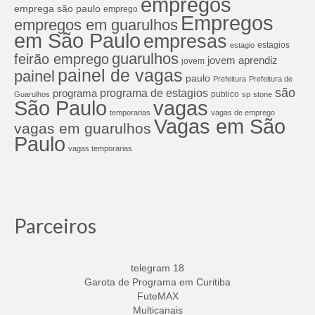
empregos
emprega são paulo
emprego
Empregos
empregos em guarulhos
em São Paulo
empresas
estagios
estagio
guarulhos
feirão emprego
jovem aprendiz
jovem
painel de vagas
painel
paulo
Prefeitura
Prefeitura de
são
programa de estagios
programa
publico
Guarulhos
sp
stone
São Paulo
vagas
temporarias
vagas de emprego
Vagas em São
vagas em guarulhos
Paulo
vagas temporarias
Parceiros
telegram 18
Garota de Programa em Curitiba
FuteMAX
Multicanais