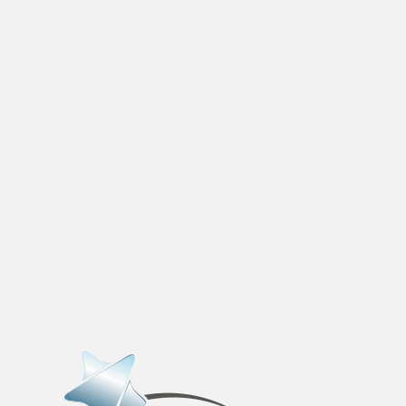
Adicionar vagas
Pesquisar Currículos
Minhas vagas
Painel de Vagas
Blog
Fale Conosco