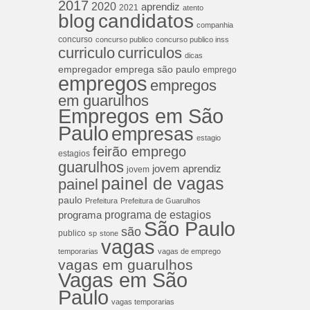
2017
2020
aprendiz
2021
atento
blog
candidatos
companhia
concurso
concurso publico
concurso publico inss
curriculos
curriculo
dicas
empregador
emprega são paulo
emprego
empregos
empregos
em guarulhos
Empregos em São
Paulo
empresas
estagio
feirão emprego
estagios
guarulhos
jovem aprendiz
jovem
painel de vagas
painel
paulo
Prefeitura
Prefeitura de Guarulhos
programa de estagios
programa
São Paulo
são
publico
sp
stone
vagas
temporarias
vagas de emprego
vagas em guarulhos
Vagas em São
Paulo
vagas temporarias