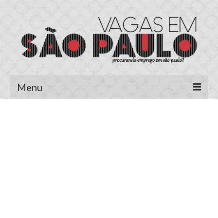
Menu
Página Inicial
Área do Candidato
Cadastrar Currículo
Meus Currículos
Vagas no E-mail
Área do Empregador