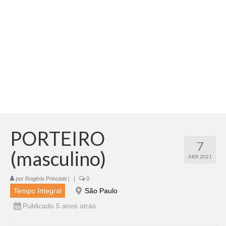
Adicionar vagas
Pesquisar Currículos
Minhas vagas
Painel de Vagas
Blog
Fale Conosco
PORTEIRO
7
(masculino)
ABR 2021
por
Rogério Princiotti
|
|
0
Tempo Integral
São Paulo
Publicado 5 anos atrás