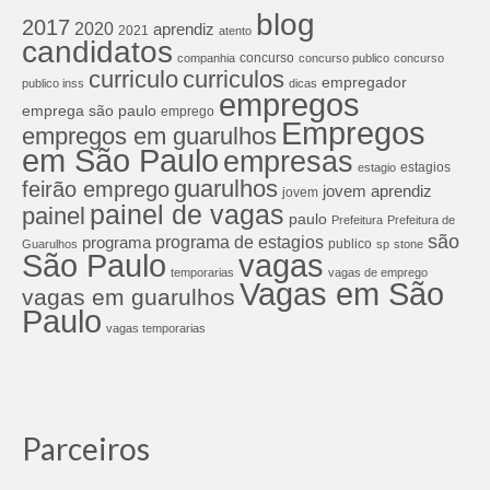
blog
2017
2020
aprendiz
2021
atento
candidatos
concurso
companhia
concurso publico
concurso
curriculos
curriculo
empregador
publico inss
dicas
empregos
emprega são paulo
emprego
Empregos
empregos em guarulhos
em São Paulo
empresas
estagios
estagio
guarulhos
feirão emprego
jovem aprendiz
jovem
painel de vagas
painel
paulo
Prefeitura
Prefeitura de
são
programa de estagios
programa
publico
Guarulhos
sp
stone
São Paulo
vagas
temporarias
vagas de emprego
Vagas em São
vagas em guarulhos
Paulo
vagas temporarias
Parceiros