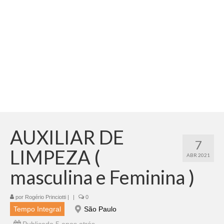
Adicionar vagas
Pesquisar Currículos
Minhas vagas
Painel de Vagas
Blog
Fale Conosco
AUXILIAR DE
7
LIMPEZA (
ABR 2021
masculina e Feminina )
por
Rogério Princiotti
|
|
0
Tempo Integral
São Paulo