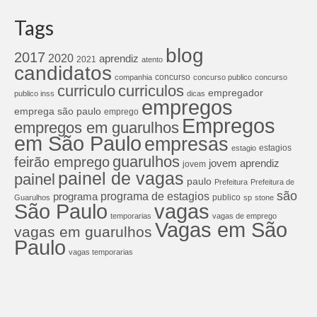
Tags
blog
2017
2020
aprendiz
2021
atento
candidatos
concurso
companhia
concurso publico
concurso
curriculos
curriculo
empregador
publico inss
dicas
empregos
emprega são paulo
emprego
Empregos
empregos em guarulhos
em São Paulo
empresas
estagios
estagio
guarulhos
feirão emprego
jovem aprendiz
jovem
painel de vagas
painel
paulo
Prefeitura
Prefeitura de
são
programa de estagios
programa
publico
Guarulhos
sp
stone
São Paulo
vagas
temporarias
vagas de emprego
Vagas em São
vagas em guarulhos
Paulo
vagas temporarias