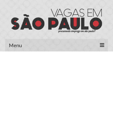
Menu
Página Inicial
Área do Candidato
Cadastrar Currículo
Meus Currículos
Vagas no E-mail
Área do Empregador