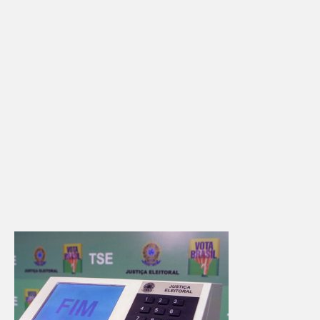
Adicionar vagas
Pesquisar Currículos
Minhas vagas
Painel de Vagas
Blog
Fale Conosco