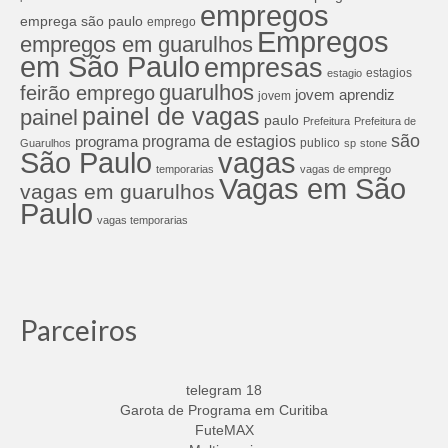
empregos
emprega são paulo
emprego
Empregos
empregos em guarulhos
em São Paulo
empresas
estagios
estagio
guarulhos
feirão emprego
jovem aprendiz
jovem
painel de vagas
painel
paulo
Prefeitura
Prefeitura de
são
programa de estagios
programa
publico
Guarulhos
sp
stone
São Paulo
vagas
temporarias
vagas de emprego
Vagas em São
vagas em guarulhos
Paulo
vagas temporarias
Parceiros
telegram 18
Garota de Programa em Curitiba
FuteMAX