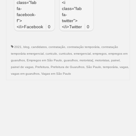
class="fab
<i
fa-
class="fab
facebook-
fa-
f">
twitter">
</i>
Facebook
0
</i>
Twitter
0
2021
,
blog
,
candidatos
,
contratação
,
contratação temporária
,
contratação
temporária emergencial
,
curriculo
,
curriculos
,
emergencial
,
empregos
,
empregos em
guarulhos
,
Empregos em São Paulo
,
guarulhos
,
motorista[
,
motoristas
,
painel
,
painel de vagas
,
Prefeitura
,
Prefeitura de Guarulhos
,
São Paulo
,
temporária
,
vagas
,
vagas em guarulhos
,
Vagas em São Paulo