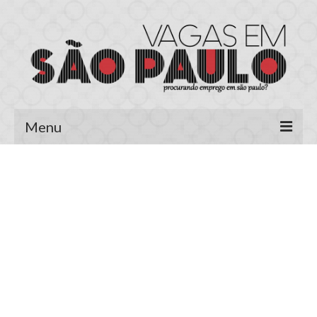
Menu
Página Inicial
Área do Candidato
Cadastrar Currículo
Meus Currículos
Vagas no E-mail
Área do Empregador