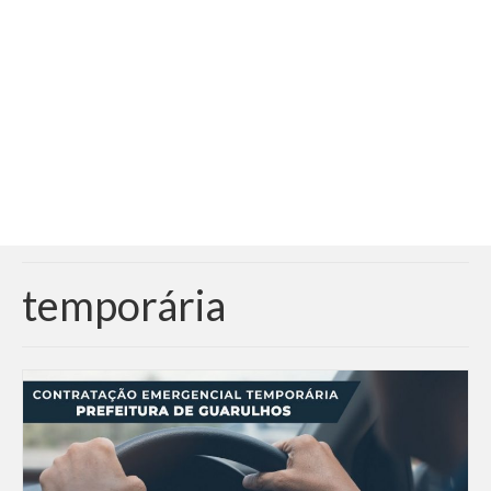
Adicionar vagas
Pesquisar Currículos
Minhas vagas
Painel de Vagas
Blog
Fale Conosco
temporária