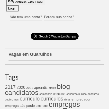
Continue with Email
Não tem uma conta?
Perdeu sua senha?
Vagas em Guarulhos
Tags
blog
2017
2020
aprendiz
2021
atento
candidatos
concurso
companhia
concurso publico
concurso
curriculos
curriculo
empregador
publico inss
dicas
empregos
emprega são paulo
emprego