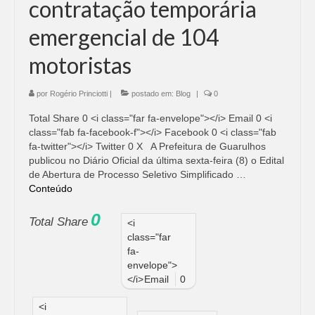
contratação temporária
emergencial de 104
motoristas
por
Rogério Princiotti
|
postado em:
Blog
|
0
Total Share 0 <i class="far fa-envelope"></i> Email 0 <i
class="fab fa-facebook-f"></i> Facebook 0 <i class="fab
fa-twitter"></i> Twitter 0 X A Prefeitura de Guarulhos
publicou no Diário Oficial da última sexta-feira (8) o Edital
de Abertura de Processo Seletivo Simplificado …
Conteúdo
0
Total Share
<i
class="far
fa-
envelope">
</i>
Email
0
<i