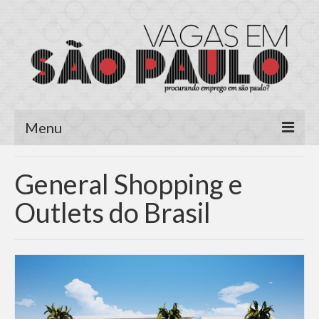
Menu
Página Inicial
General Shopping e
Área do Candidato
Outlets do Brasil
Cadastrar Currículo
Meus Currículos
Vagas no E-mail
Área do Empregador