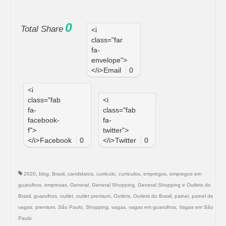
0
Total Share
<i
class="far
fa-
envelope">
</i>
Email
0
<i
class="fab
<i
fa-
class="fab
facebook-
fa-
f">
twitter">
</i>
Facebook
0
</i>
Twitter
0
2020
,
blog
,
Brasil
,
candidatos
,
curriculo
,
curriculos
,
empregos
,
empregos em
guarulhos
,
empresas
,
General
,
General Shopping
,
General Shopping e Outlets do
Brasil
,
guarulhos
,
outlet
,
outlet premium
,
Outlets
,
Outlets do Brasil
,
painel
,
painel de
vagas
,
premium
,
São Paulo
,
Shopping
,
vagas
,
vagas em guarulhos
,
Vagas em São
Paulo