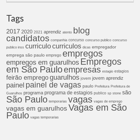
Tags
blog
2017
2020
aprendiz
2021
atento
candidatos
concurso
companhia
concurso publico
concurso
curriculos
curriculo
empregador
publico inss
dicas
empregos
emprega são paulo
emprego
Empregos
empregos em guarulhos
em São Paulo
empresas
estagios
estagio
guarulhos
feirão emprego
jovem aprendiz
jovem
painel de vagas
painel
paulo
Prefeitura
Prefeitura de
são
programa de estagios
programa
publico
Guarulhos
sp
stone
São Paulo
vagas
temporarias
vagas de emprego
Vagas em São
vagas em guarulhos
Paulo
vagas temporarias