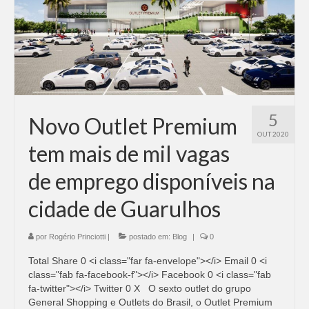
Adicionar vagas
Pesquisar Currículos
Minhas vagas
Painel de Vagas
5
Novo Outlet Premium
Blog
OUT 2020
tem mais de mil vagas
Fale Conosco
de emprego disponíveis na
cidade de Guarulhos
por
Rogério Princiotti
|
postado em:
Blog
|
0
Total Share 0 <i class="far fa-envelope"></i> Email 0 <i
class="fab fa-facebook-f"></i> Facebook 0 <i class="fab
fa-twitter"></i> Twitter 0 X O sexto outlet do grupo
General Shopping e Outlets do Brasil, o Outlet Premium