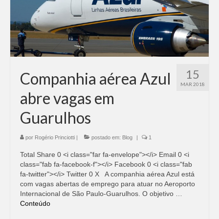
15
Companhia aérea Azul
MAR 2018
abre vagas em
Guarulhos
por
Rogério Princiotti
|
postado em:
Blog
|
1
Total Share 0 <i class="far fa-envelope"></i> Email 0 <i
class="fab fa-facebook-f"></i> Facebook 0 <i class="fab
fa-twitter"></i> Twitter 0 X A companhia aérea Azul está
com vagas abertas de emprego para atuar no Aeroporto
Internacional de São Paulo-Guarulhos. O objetivo …
Conteúdo