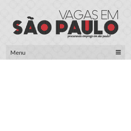
Menu
Página Inicial
Área do Candidato
Cadastrar Currículo
Meus Currículos
Vagas no E-mail
Área do Empregador