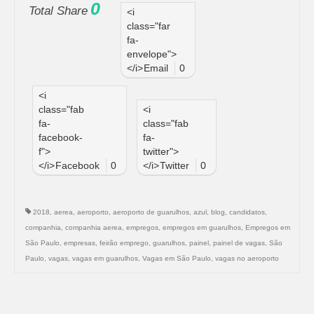
0
Total Share
<i
class="far
fa-
envelope">
</i>
Email
0
<i
class="fab
<i
fa-
class="fab
facebook-
fa-
f">
twitter">
</i>
Facebook
0
</i>
Twitter
0
2018
,
aerea
,
aeroporto
,
aeroporto de guarulhos
,
azul
,
blog
,
candidatos
,
companhia
,
companhia aerea
,
empregos
,
empregos em guarulhos
,
Empregos em
São Paulo
,
empresas
,
feirão emprego
,
guarulhos
,
painel
,
painel de vagas
,
São
Paulo
,
vagas
,
vagas em guarulhos
,
Vagas em São Paulo
,
vagas no aeroporto