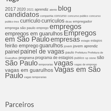
blog
2017
2020
aprendiz
2021
atento
candidatos
concurso
companhia
concurso publico
concurso
curriculos
curriculo
empregador
publico inss
dicas
empregos
emprega são paulo
emprego
Empregos
empregos em guarulhos
em São Paulo
empresas
estagios
estagio
guarulhos
feirão emprego
jovem aprendiz
jovem
painel de vagas
painel
paulo
Prefeitura
Prefeitura de
são
programa de estagios
programa
publico
Guarulhos
sp
stone
São Paulo
vagas
temporarias
vagas de emprego
Vagas em São
vagas em guarulhos
Paulo
vagas temporarias
Parceiros