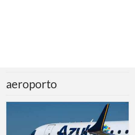
Adicionar vagas
Pesquisar Currículos
Minhas vagas
Painel de Vagas
Blog
Fale Conosco
aeroporto