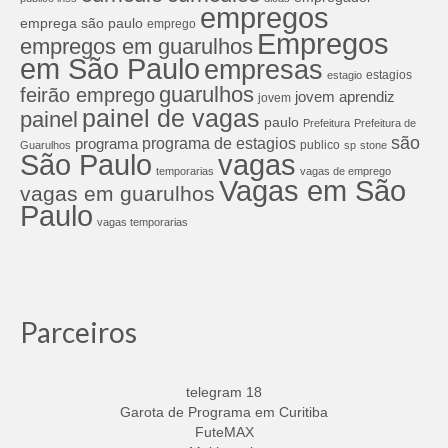
empregos
emprega são paulo
emprego
Empregos
empregos em guarulhos
em São Paulo
empresas
estagios
estagio
guarulhos
feirão emprego
jovem aprendiz
jovem
painel de vagas
painel
paulo
Prefeitura
Prefeitura de
são
programa de estagios
programa
publico
Guarulhos
sp
stone
São Paulo
vagas
temporarias
vagas de emprego
Vagas em São
vagas em guarulhos
Paulo
vagas temporarias
Parceiros
telegram 18
Garota de Programa em Curitiba
FuteMAX