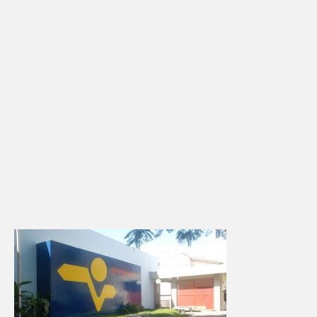
Adicionar vagas
Pesquisar Currículos
Minhas vagas
Painel de Vagas
Blog
Fale Conosco