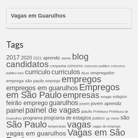
Vagas em Guarulhos
Tags
blog
2017
2020
aprendiz
2021
atento
candidatos
concurso
companhia
concurso publico
concurso
curriculos
curriculo
empregador
publico inss
dicas
empregos
emprega são paulo
emprego
Empregos
empregos em guarulhos
em São Paulo
empresas
estagios
estagio
guarulhos
feirão emprego
jovem aprendiz
jovem
painel de vagas
painel
paulo
Prefeitura
Prefeitura de
são
programa de estagios
programa
publico
Guarulhos
sp
stone
São Paulo
vagas
temporarias
vagas de emprego
Vagas em São
vagas em guarulhos