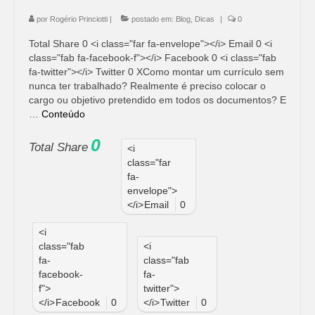
por
Rogério Princiotti
|
postado em:
Blog
,
Dicas
|
0
Total Share 0 <i class="far fa-envelope"></i> Email 0 <i
class="fab fa-facebook-f"></i> Facebook 0 <i class="fab
fa-twitter"></i> Twitter 0 XComo montar um currículo sem
nunca ter trabalhado? Realmente é preciso colocar o
cargo ou objetivo pretendido em todos os documentos? E
…
Conteúdo
0
Total Share
<i
class="far
fa-
envelope">
</i>
Email
0
<i
class="fab
<i
fa-
class="fab
facebook-
fa-
f">
twitter">
</i>
Facebook
0
</i>
Twitter
0