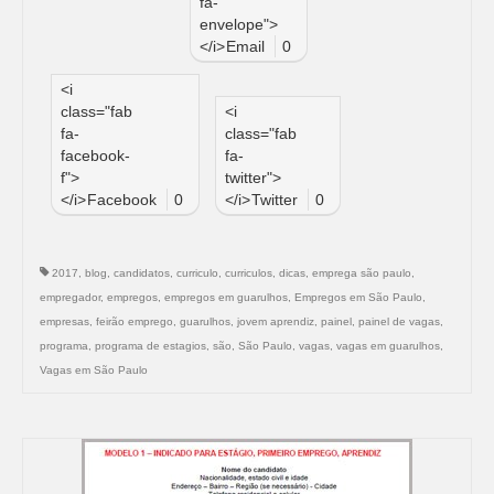
fa-
envelope">
</i>
Email
0
<i
class="fab
<i
fa-
class="fab
facebook-
fa-
f">
twitter">
</i>
Facebook
0
</i>
Twitter
0
2017
,
blog
,
candidatos
,
curriculo
,
curriculos
,
dicas
,
emprega são paulo
,
empregador
,
empregos
,
empregos em guarulhos
,
Empregos em São Paulo
,
empresas
,
feirão emprego
,
guarulhos
,
jovem aprendiz
,
painel
,
painel de vagas
,
programa
,
programa de estagios
,
são
,
São Paulo
,
vagas
,
vagas em guarulhos
,
Vagas em São Paulo