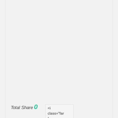
0
Total Share
<i
class="far