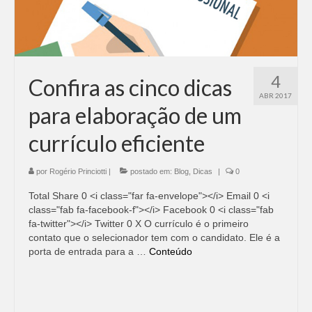
Adicionar vagas
Pesquisar Currículos
4
Minhas vagas
Confira as cinco dicas
ABR 2017
Painel de Vagas
para elaboração de um
currículo eficiente
Blog
Fale Conosco
por
Rogério Princiotti
|
postado em:
Blog
,
Dicas
|
0
Total Share 0 <i class="far fa-envelope"></i> Email 0 <i
class="fab fa-facebook-f"></i> Facebook 0 <i class="fab
fa-twitter"></i> Twitter 0 X O currículo é o primeiro
contato que o selecionador tem com o candidato. Ele é a
porta de entrada para a …
Conteúdo