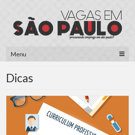
Menu
Página Inicial
Dicas
Área do Candidato
Cadastrar Currículo
Meus Currículos
Vagas no E-mail
Área do Empregador