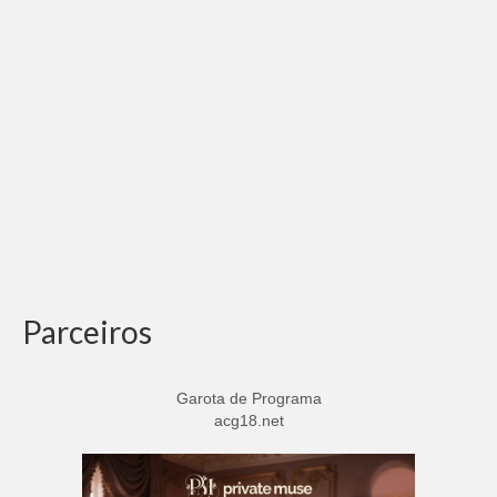
Adicionar vagas
Pesquisar Currículos
Minhas vagas
Painel de Vagas
Blog
Fale Conosco
Parceiros
Garota de Programa
acg18.net