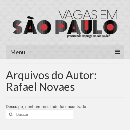
Menu
Página Inicial
Arquivos do Autor:
Área do Candidato
Rafael Novaes
Cadastrar Currículo
Meus Currículos
Desculpe, nenhum resultado foi encontrado.
Buscar
Vagas no E-mail
por:
Área do Empregador