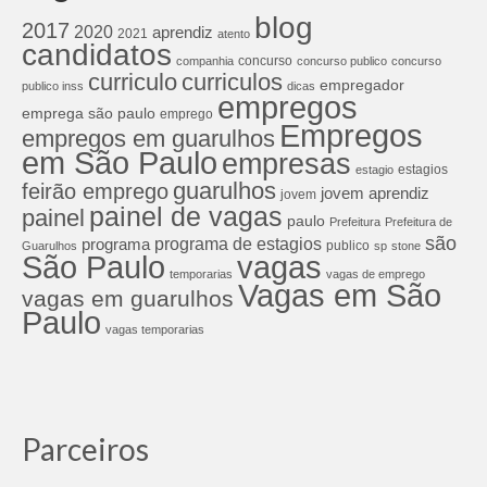
blog
2017
2020
aprendiz
2021
atento
candidatos
concurso
companhia
concurso publico
concurso
curriculos
curriculo
empregador
publico inss
dicas
empregos
emprega são paulo
emprego
Empregos
empregos em guarulhos
em São Paulo
empresas
estagios
estagio
guarulhos
feirão emprego
jovem aprendiz
jovem
painel de vagas
painel
paulo
Prefeitura
Prefeitura de
são
programa de estagios
programa
publico
Guarulhos
sp
stone
São Paulo
vagas
temporarias
vagas de emprego
Vagas em São
vagas em guarulhos
Paulo
vagas temporarias
Parceiros