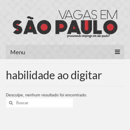
Menu
Página Inicial
habilidade ao digitar
Área do Candidato
Cadastrar Currículo
Desculpe, nenhum resultado foi encontrado.
Buscar
Meus Currículos
por:
Vagas no E-mail
Área do Empregador