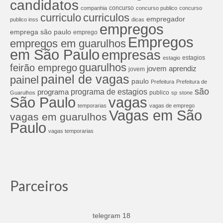
candidatos
concurso
companhia
concurso publico
concurso
curriculos
curriculo
empregador
publico inss
dicas
empregos
emprega são paulo
emprego
Empregos
empregos em guarulhos
em São Paulo
empresas
estagios
estagio
guarulhos
feirão emprego
jovem aprendiz
jovem
painel de vagas
painel
paulo
Prefeitura
Prefeitura de
são
programa de estagios
programa
publico
Guarulhos
sp
stone
São Paulo
vagas
temporarias
vagas de emprego
Vagas em São
vagas em guarulhos
Paulo
vagas temporarias
Parceiros
telegram 18