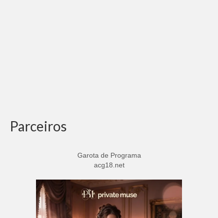
Adicionar vagas
Pesquisar Currículos
Minhas vagas
Painel de Vagas
Blog
Fale Conosco
Parceiros
Garota de Programa
acg18.net