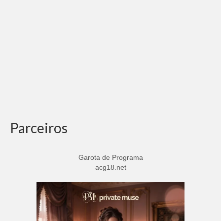
Adicionar vagas
Pesquisar Currículos
Minhas vagas
Painel de Vagas
Blog
Fale Conosco
Parceiros
Garota de Programa
acg18.net