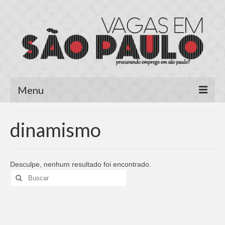
Menu
Página Inicial
dinamismo
Área do Candidato
Cadastrar Currículo
Desculpe, nenhum resultado foi encontrado.
Buscar
Meus Currículos
por:
Vagas no E-mail
Área do Empregador