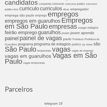
candidatos
concurso
companhia
concurso publico
concurso
curriculos
curriculo
empregador
publico inss
dicas
empregos
emprega são paulo
emprego
Empregos
empregos em guarulhos
em São Paulo
empresas
estagios
estagio
guarulhos
feirão emprego
jovem aprendiz
jovem
painel de vagas
painel
paulo
Prefeitura
Prefeitura de
são
programa de estagios
programa
publico
Guarulhos
sp
stone
São Paulo
vagas
temporarias
vagas de emprego
Vagas em São
vagas em guarulhos
Paulo
vagas temporarias
Parceiros
telegram 18